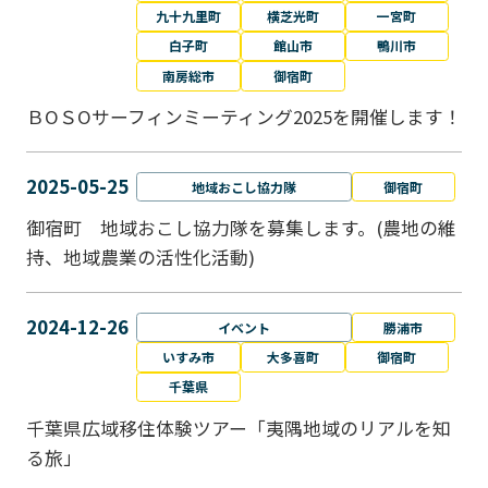
九十九里町
横芝光町
一宮町
白子町
館山市
鴨川市
南房総市
御宿町
ＢОＳОサーフィンミーティング2025を開催します！
2025-05-25
地域おこし協力隊
御宿町
御宿町 地域おこし協力隊を募集します。(農地の維
持、地域農業の活性化活動)
2024-12-26
イベント
勝浦市
いすみ市
大多喜町
御宿町
千葉県
千葉県広域移住体験ツアー「夷隅地域のリアルを知
る旅」