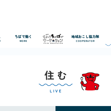
人
ちばで働く
地域おこし協力隊
W
WORK
COOPERATOR
住 む
LIVE