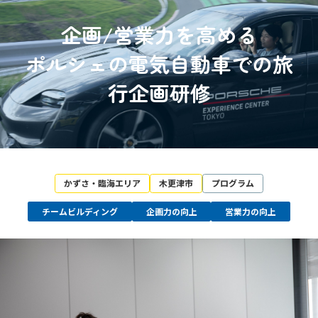
企画/営業力を高める
ポルシェの電気自動車での旅
行企画研修
かずさ・臨海エリア
木更津市
プログラム
チームビルディング
企画力の向上
営業力の向上