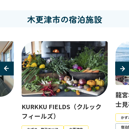
木更津市の宿泊施設
龍宮城スパホテル三日月 富
士見亭
ック
オー
テル
かずさ・臨海エリア
木更津市
宿泊施設