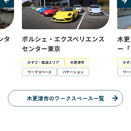
ンス
木更津市金田地域交流センタ
ポル
ー「きさてらす」
セン
かずさ・臨海エリア
木更津市
かず
ワークスペース
ワー
木更津市のワークスペース一覧