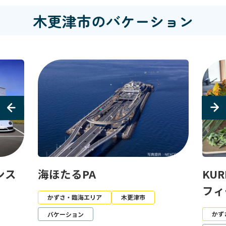
木更津市のバケーション
KURKKU FIELDS（クルック
ポル
フィールズ）
セン
かずさ・臨海エリア
木更津市
かず