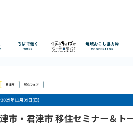
人
ちばで働く
地域おこし協力隊
W
WORK
COOPERATOR
君津市
移住フェア
～2025年11月09日(日)
津市・君津市 移住セミナー＆ト