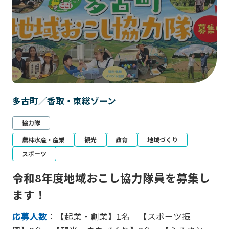
多古町／香取・東総ゾーン
協力隊
農林水産・産業
観光
教育
地域づくり
スポーツ
令和8年度地域おこし協力隊員を募集し
ます！
応募人数
：【起業・創業】1名 【スポーツ振