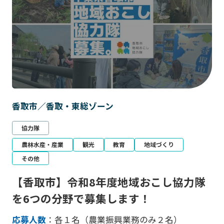
香取市／香取・東総ゾーン
協力隊
農林水産・産業
観光
教育
地域づくり
その他
【香取市】令和8年度地域おこし協力隊
を6つの分野で募集します！
応募人数
：各１名（農業振興業務のみ２名）