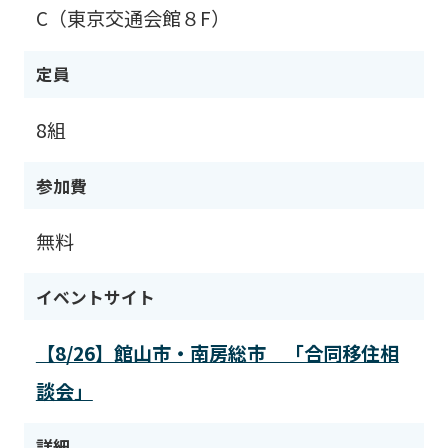
C（東京交通会館８F）
定員
8組
参加費
無料
イベントサイト
【8/26】館山市・南房総市 「合同移住相
談会」
詳細