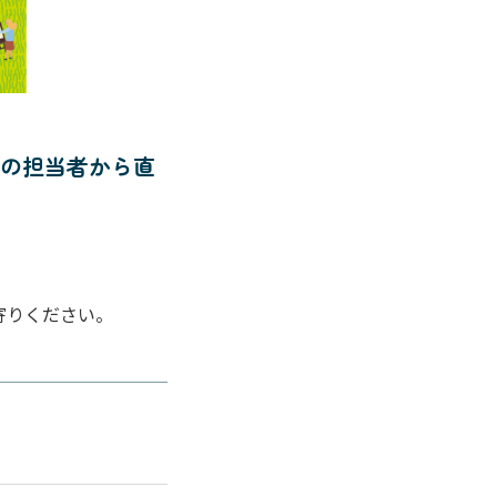
体の担当者から直
。
寄りください。