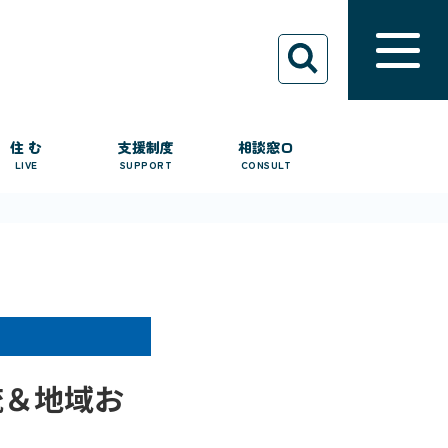
住 む
支援制度
相談窓口
LIVE
SUPPORT
CONSULT
交流＆地域お