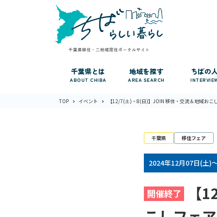
千葉県とは
地域を探す
ちばの
ABOUT CHIBA
AREA SEARCH
INTERVIE
TOP
イベント
【12/7(土)・8(日)】JOIN 移住・交流＆地域おこ
千葉県
移住フェア
2024年12月07日(土)
【1
開催終了
こしフェア2