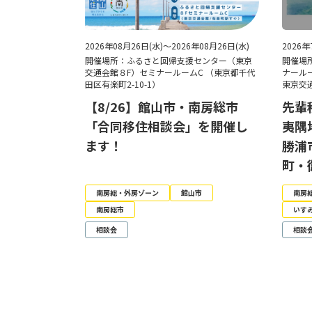
2026年08月26日(水)～2026年08月26日(水)
2026年
開催場所：ふるさと回帰支援センター（東京
開催場
交通会館８F）セミナールームC （東京都千代
ナール
田区有楽町2-10-1）
東京交
【8/26】館山市・南房総市
先輩
「合同移住相談会」を開催し
夷隅
ます！
勝浦
町・
南房総・外房ゾーン
館山市
南房
南房総市
いす
相談会
相談