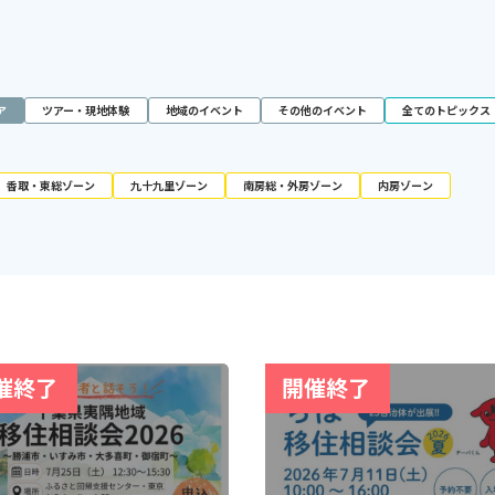
ア
ツアー・現地体験
地域のイベント
その他のイベント
全てのトピックス
香取・東総ゾーン
九十九里ゾーン
南房総・外房ゾーン
内房ゾーン