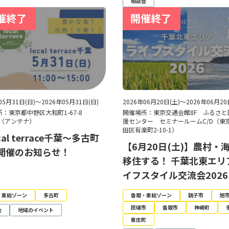
相談会
05月31日(日)～2026年05月31日(日)
2026年06月20日(土)～2026年06月20
所：東京都中野区大和町1-67-8
開催場所：東京交通会館8F ふるさと
na（アンテナ）
援センター セミナールームC/D（東
田区有楽町2-10-1）
cal terrace千葉～多古町
【6月20日(土)】農村・
開催のお知らせ！
移住する！ 千葉北東エリ
イフスタイル交流会2026
・東総ゾーン
多古町
香取・東総ゾーン
銚子市
旭
匝瑳市
香取市
神崎町
会
地域のイベント
東庄町