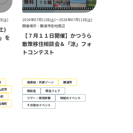
日(土)
2026年07月11日(土)～2026年07月11日(土)
開催場所：勝浦市街地周辺
土)
【７月１１日開催】かつうら
夏」を
散策移住相談会＆「涼」フォ
トコンテスト
市
南房総・外房ゾーン
勝浦市
山武市
相談会
移住フェア
光町
ツアー・現地体験
地域のイベント
長南町
その他のイベント