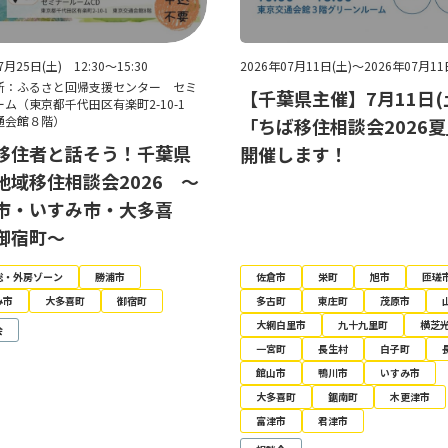
7月25日(土) 12:30～15:30
2026年07月11日(土)～2026年07月11
所：ふるさと回帰支援センター セミ
【千葉県主催】7月11日(
ーム（東京都千代田区有楽町2-10-1
通会館８階）
「ちば移住相談会2026
移住者と話そう！千葉県
開催します！
地域移住相談会2026 ～
市・いすみ市・大多喜
御宿町～
総・外房ゾーン
勝浦市
佐倉市
栄町
旭市
匝瑳
み市
大多喜町
御宿町
多古町
東庄町
茂原市
大網白里市
九十九里町
横芝
会
一宮町
長生村
白子町
館山市
鴨川市
いすみ市
大多喜町
鋸南町
木更津市
富津市
君津市