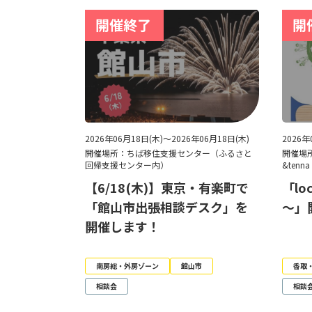
2026年06月18日(木)～2026年06月18日(木)
2026年
開催場所：ちば移住支援センター（ふるさと
開催場
回帰支援センター内）
&ten
【6/18(木)】東京・有楽町で
「lo
「館山市出張相談デスク」を
～」
開催します！
南房総・外房ゾーン
館山市
香取
相談会
相談