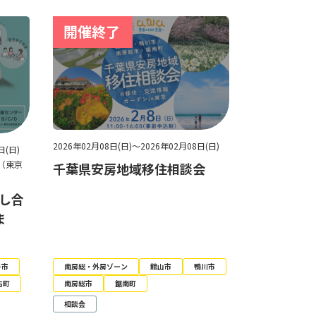
2026年02月08日(日)～2026年02月08日(日)
日(日)
（東京
千葉県安房地域移住相談会
らし合
ま
子市
南房総・外房ゾーン
館山市
鴨川市
古町
南房総市
鋸南町
相談会