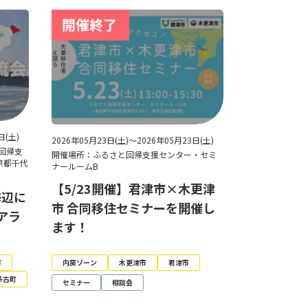
日(土)
2026年05月23日(土)～2026年05月23日(土)
回帰支
開催場所：ふるさと回帰支援センター・セミ
京都千代
ナールームB
【5/23開催】君津市×木更津
海辺に
市 合同移住セミナーを開催し
アラ
ます！
市
内房ゾーン
木更津市
君津市
多古町
セミナー
相談会