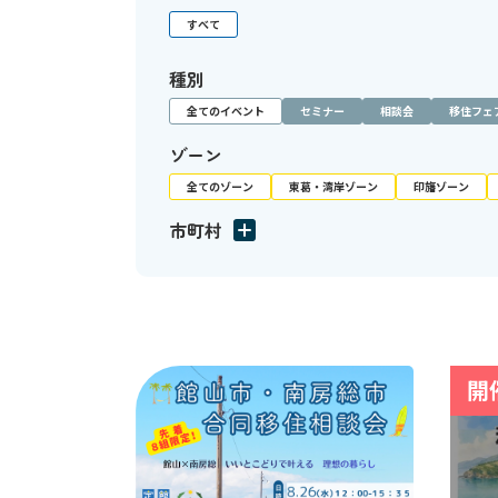
すべて
種別
全てのイベント
セミナー
相談会
移住フェ
ゾーン
全てのゾーン
東葛・湾岸ゾーン
印旛ゾーン
市町村