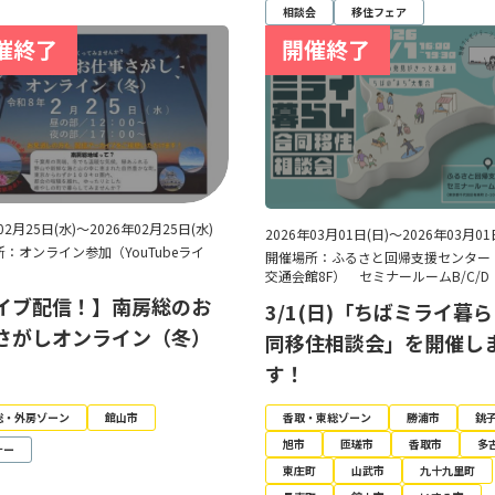
相談会
移住フェア
02月25日(水)～2026年02月25日(水)
2026年03月01日(日)～2026年03月01
：オンライン参加（YouTubeライ
開催場所：ふるさと回帰支援センター
交通会館8F） セミナールームB/C/D
イブ配信！】南房総のお
3/1(日)「ちばミライ暮
さがしオンライン（冬）
同移住相談会」を開催し
す！
総・外房ゾーン
館山市
香取・東総ゾーン
勝浦市
銚
旭市
匝瑳市
香取市
多
ナー
東庄町
山武市
九十九里町