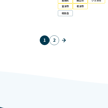
長南町
館山市
いすみ市
富津市
君津市
相談会
1
2