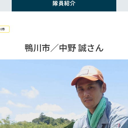
隊員紹介
川市
鴨川市／中野 誠さん