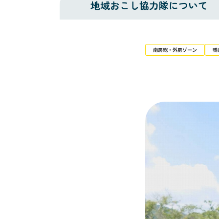
地域おこし
協力隊について
南房総・外房ゾーン
鴨