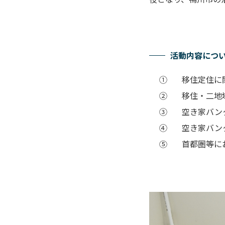
活動内容につ
①
移住定住に
②
移住・二地
③
空き家バン
④
空き家バン
⑤
首都圏等に