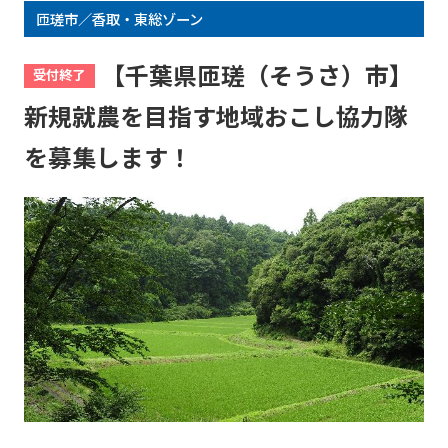
匝瑳市／香取・東総ゾーン
【千葉県匝瑳（そうさ）市】
受付終了
新規就農を目指す地域おこし協⼒隊
を募集します！