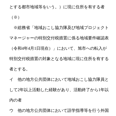
とする都市地域等をいう。）に現に住所を有する者
（※）
※総務省「地域おこし協力隊及び地域プロジェクト
マネージャーの特別交付税措置に係る地域要件確認表
（令和
4
年
4
月
1
日現在）」において、旭市への転入が
特別交付税措置の対象となる地域に現に住所を有する
者とする。
イ 他の地方公共団体において地域おこし協力隊員と
して
2
年以上活動した経験があり、活動終了から
1
年以
内の者
ウ 他の地方公共団体において語学指導等を行う外国