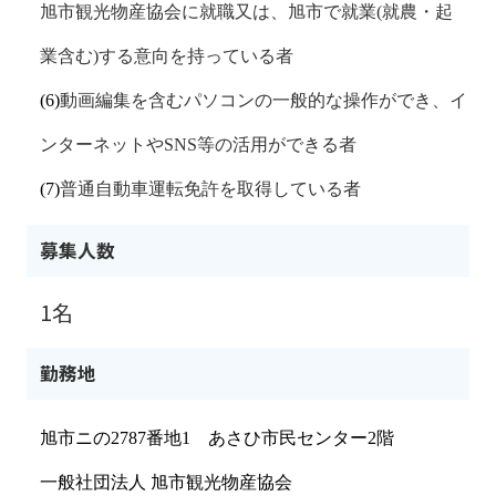
旭市観光物産協会に就職又は、旭市で就業
(
就農・起
業含む
)
する意向を持っている者
(6)
動画編集を含むパソコンの一般的な操作ができ、イ
ンターネットや
SNS
等の活用ができる者
(7)
普通自動車運転免許を取得している者
募集人数
1名
勤務地
旭市ニの
2787
番地
1
あさひ市民センター
2
階
一般社団法人 旭市観光物産協会