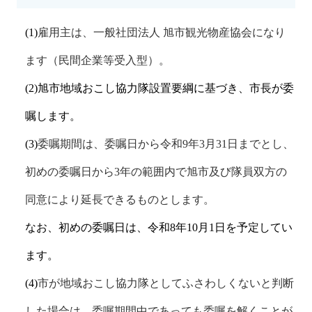
(1)
雇用主は、一般社団法人 旭市観光物産協会になり
ます（民間企業等受入型）。
(2)
旭市地域おこし協力隊設置要綱に基づき、市長が委
嘱します。
(3)
委嘱期間は、委嘱日から令和
9
年
3
月
31
日までとし、
初めの委嘱日から
3
年の範囲内で旭市及び隊員双方の
同意により延長できるものとします。
なお、初めの委嘱日は、令和
8
年
10
月
1
日を予定してい
ます。
(4)
市が地域おこし協力隊としてふさわしくないと判断
した場合は、委嘱期間中であっても委嘱を解くことが