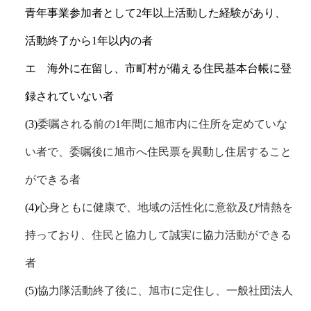
青年事業参加者として
2
年以上活動した経験があり、
活動終了から
1
年以内の者
エ 海外に在留し、市町村が備える住民基本台帳に登
録されていない者
(3)
委嘱される前の
1
年間に旭市内に住所を定めていな
い者で、委嘱後に旭市へ住民票を異動し住居すること
ができる者
(4)
心身ともに健康で、地域の活性化に意欲及び情熱を
持っており、住民と協力して誠実に協力活動ができる
者
(5)
協力隊活動終了後に、旭市に定住し、一般社団法人