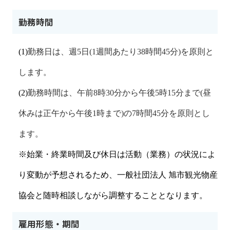
勤務時間
(1)
勤務日は、週
5
日
(1
週間あたり
38
時間
45
分
)
を原則と
します。
(2)
勤務時間は、午前
8
時
30
分から午後
5
時
15
分まで
(
昼
休みは正午から午後
1
時まで
)
の
7
時間
45
分を原則とし
ます。
※始業・終業時間及び休日は活動（業務）の状況によ
り変動が予想されるため、一般社団法人 旭市観光物産
協会と随時相談しながら調整することとなります。
雇用形態・期間