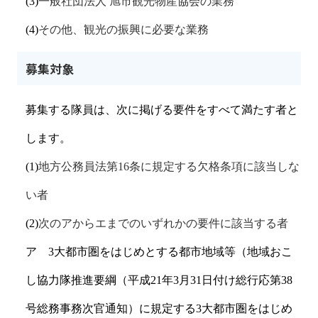
(3)
一般社団法人 旭市観光物産協会の業務
(4)
その他、観光の振興に必要な業務
募集対象
募集する隊員は、次に掲げる要件をすべて満たす者と
します。
(1)
地方公務員法第
16
条に規定する欠格条項に該当しな
い者
(2)
次のアからエまでのいずれかの要件に該当する者
ア
3
大都市圏をはじめとする都市地域等（地域おこ
し協力隊推進要綱（平成
21
年
3
月
31
日付け総行応第
38
号総務事務次官通知）に規定する
3
大都市圏をはじめ