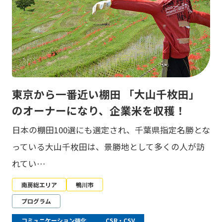
東京から一番近い棚田 「大山千枚田」
のオーナーになり、企業米を収穫！
日本の棚田100選にも選定され、千葉県指定名勝とな
っている大山千枚田は、景勝地として多くの人が訪
れてい…
南房総エリア
鴨川市
プログラム
コミュニケーション強化
CSR・CSV