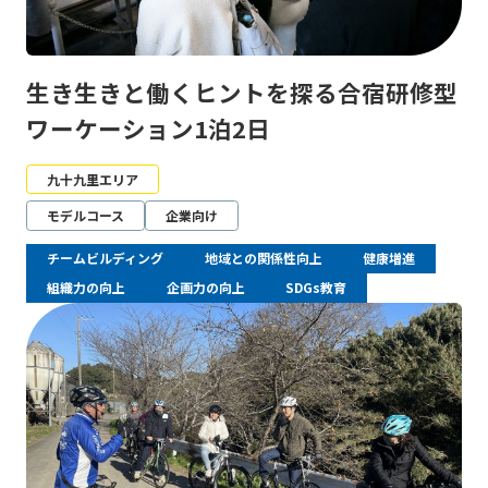
生き生きと働くヒントを探る合宿研修型
ワーケーション1泊2日
九十九里エリア
モデルコース
企業向け
チームビルディング
地域との関係性向上
健康増進
組織力の向上
企画力の向上
SDGs教育