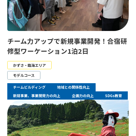
チーム力アップで新規事業開発！合宿研
修型ワーケーション1泊2日
かずさ・臨海エリア
モデルコース
チームビルディング
地域との関係性向上
新規事業、事業開発力の向上
企画力の向上
SDGs教育