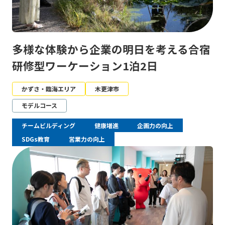
多様な体験から企業の明日を考える合宿
研修型ワーケーション1泊2日
かずさ・臨海エリア
木更津市
モデルコース
チームビルディング
健康増進
企画力の向上
SDGs教育
営業力の向上