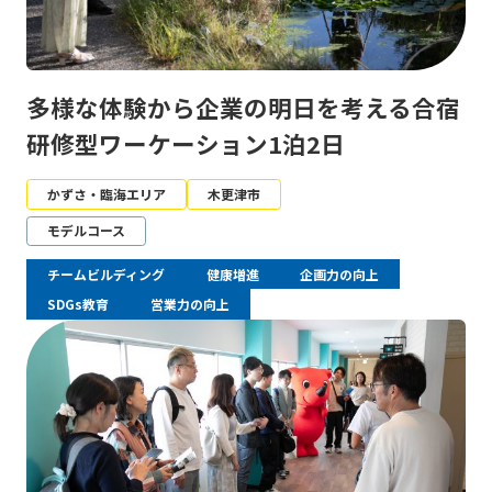
多様な体験から企業の明日を考える合宿
研修型ワーケーション1泊2日
かずさ・臨海エリア
木更津市
モデルコース
チームビルディング
健康増進
企画力の向上
SDGs教育
営業力の向上