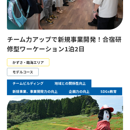
チーム力アップで新規事業開発！合宿研
修型ワーケーション1泊2日
かずさ・臨海エリア
モデルコース
チームビルディング
地域との関係性向上
新規事業、事業開発力の向上
企画力の向上
SDGs教育