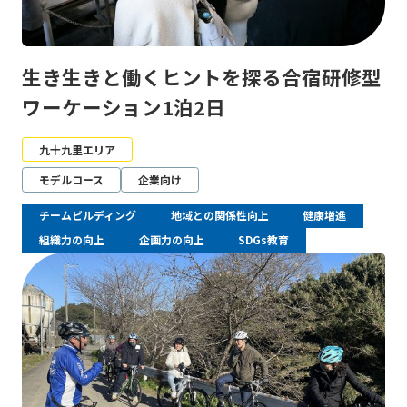
生き生きと働くヒントを探る合宿研修型
ワーケーション1泊2日
九十九里エリア
モデルコース
企業向け
チームビルディング
地域との関係性向上
健康増進
組織力の向上
企画力の向上
SDGs教育