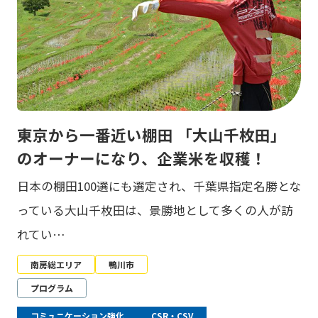
東京から一番近い棚田 「大山千枚田」
のオーナーになり、企業米を収穫！
日本の棚田100選にも選定され、千葉県指定名勝とな
っている大山千枚田は、景勝地として多くの人が訪
れてい…
南房総エリア
鴨川市
プログラム
コミュニケーション強化
CSR・CSV