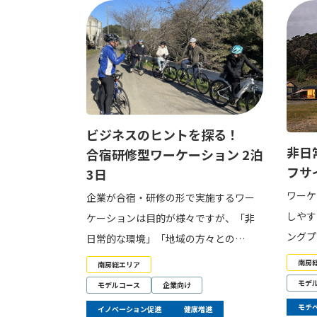
ビジネスのヒントを探る！
非日
合宿研修型ワーケーション 2泊
フサ
3日
ワーケ
企業が合宿・研修の形で実施するワー
しやす
ケーションは目的が様々ですが、「非
ングプ
日常的な環境」「地域の方々との…
南房
南房総エリア
モデ
モデルコース
企業向け
モチ
イノベーション促進
健康増進