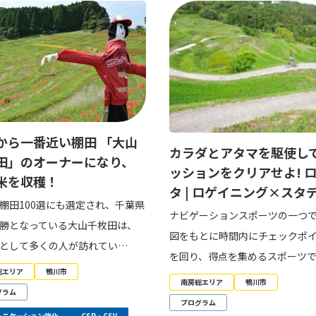
から一番近い棚田 「大山
カラダとアタマを駆使し
田」のオーナーになり、
ッションをクリアせよ! 
米を収穫！
タ | ロゲイニング×スタ
棚田100選にも選定され、千葉県
ナビゲーションスポーツの一つ
勝となっている大山千枚田は、
図をもとに時間内にチェックポ
として多くの人が訪れてい…
を回り、得点を集めるスポーツ
総エリア
鴨川市
南房総エリア
鴨川市
グラム
プログラム
ュニケーション強化
CSR・CSV