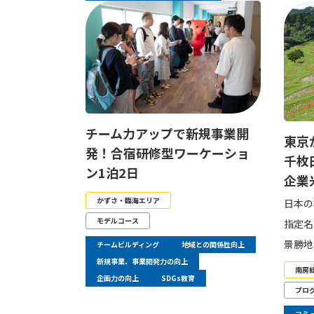
チーム力アップで新規事業開
東京
発！合宿研修型ワーケーショ
千枚
ン1泊2日
企業
かずさ・臨海エリア
日本の
モデルコース
指定名
景勝地
チームビルディング
地域との関係性向上
新規事業、事業開発力の向上
南房
企画力の向上
SDGs教育
プロ
コミ