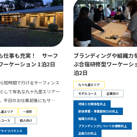
も仕事も充実！ サーフ
ブランディングや組織力
ワーケーション 1泊2日
ぶ合宿研修型ワーケーシ
泊2日
ら短時間で行けるサーフィンス
九十九里エリア
として有名な九十九里エリア一
モデルコース
企業向け
、平日のお仕事前後にもサ…
地域との関係性向上
新規事業・事業開発力の向上
九里エリア
一宮町
組織力の向上
ルコース
個人向け
ブランディングについての理解向上
クライフバランス
企画力の向上