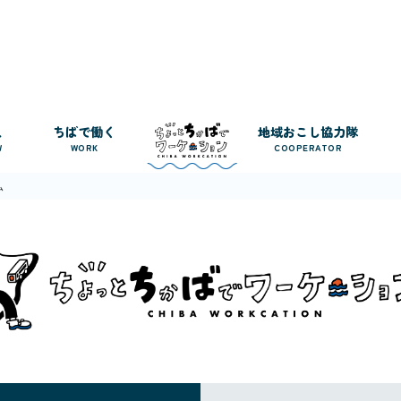
人
ちばで働く
地域おこし協力隊
W
WORK
COOPERATOR
ム