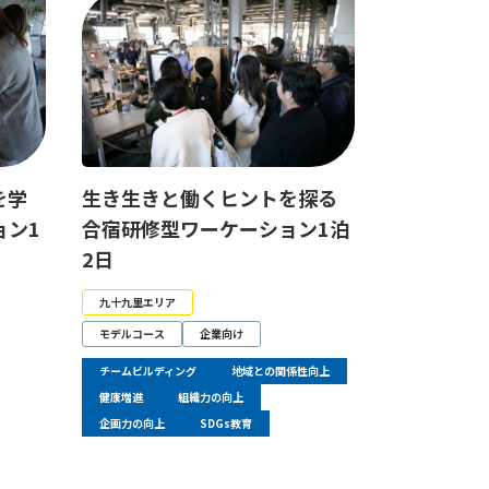
を学
生き生きと働くヒントを探る
ョン1
合宿研修型ワーケーション1泊
2日
九十九里エリア
モデルコース
企業向け
チームビルディング
地域との関係性向上
健康増進
組織力の向上
企画力の向上
SDGs教育