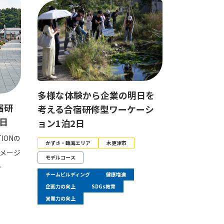
多様な体験から企業の明日を
宿研
考える合宿研修型ワーケーシ
日
ョン1泊2日
IONの
かずさ・臨海エリア
木更津市
メージ
モデルコース
…
チームビルディング
健康増進
企画力の向上
SDGs教育
営業力の向上