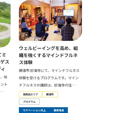
ウェルビーイングを高め、組
てミ
織を強くするマインドフルネ
ロゲス
ス体験
ディ
勝浦市 妙海寺にて、マインドフルネス
で、地
体験を受けるプログラムです。マイン
イント
ドフルネスの講師は、妙海寺の住…
で…
南房総エリア
勝浦市
プログラム
モチベーション向上
健康増進