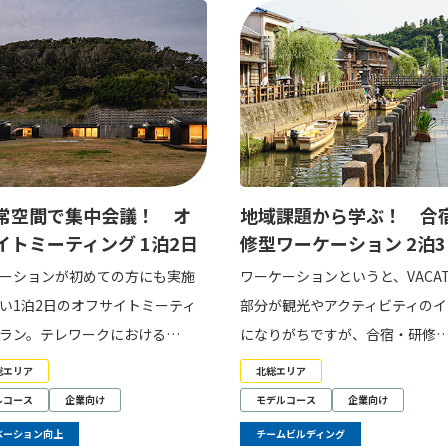
常空間で集中会議！ オ
地域課題から学ぶ！ 合
イトミーティング 1泊2日
修型ワーケーション 2泊3
ーションが初めての方にも実施
ワーケーションというと、VACAT
い1泊2日のオフサイトミーティ
部分が観光やアクティビティのイ
ラン。テレワークにおける…
になりがちですが、合宿・研修
総エリア
北総エリア
ルコース
企業向け
モデルコース
企業向け
ベーション向上
チームビルディング