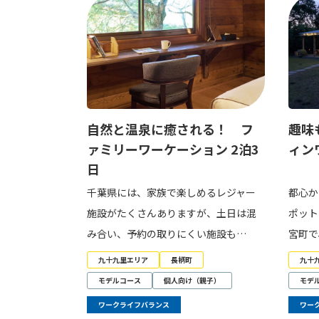
自然と温泉に癒される！ フ
趣味
ァミリーワーケーション 2泊3
ィン
日
千葉県には、家族で楽しめるレジャー
都心か
施設がたくさんありますが、土日は混
ポット
み合い、予約の取りにくい施設も…
宮町で
九十九里エリア
長柄町
九十
モデルコース
個人向け（親子）
モデ
ワークライフバランス
ワー