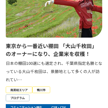
東京から一番近い棚田 「大山千枚田」
のオーナーになり、企業米を収穫！
日本の棚田100選にも選定され、千葉県指定名勝とな
っている大山千枚田は、景勝地として多くの人が訪
れてい…
南房総エリア
鴨川市
プログラム
コミュニケーション強化
CSR・CSV