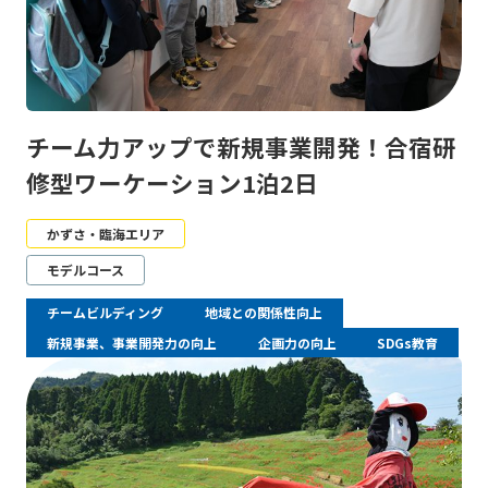
チーム力アップで新規事業開発！合宿研
修型ワーケーション1泊2日
かずさ・臨海エリア
モデルコース
チームビルディング
地域との関係性向上
新規事業、事業開発力の向上
企画力の向上
SDGs教育