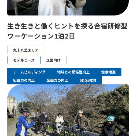
生き生きと働くヒントを探る合宿研修型
ワーケーション1泊2日
九十九里エリア
モデルコース
企業向け
チームビルディング
地域との関係性向上
健康増進
組織力の向上
企画力の向上
SDGs教育