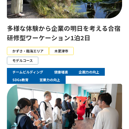
多様な体験から企業の明日を考える合宿
研修型ワーケーション1泊2日
かずさ・臨海エリア
木更津市
モデルコース
チームビルディング
健康増進
企画力の向上
SDGs教育
営業力の向上