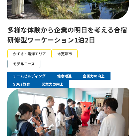
多様な体験から企業の明日を考える合宿
研修型ワーケーション1泊2日
かずさ・臨海エリア
木更津市
モデルコース
チームビルディング
健康増進
企画力の向上
SDGs教育
営業力の向上