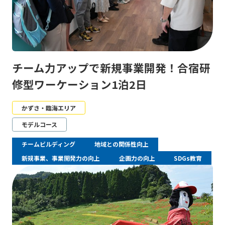
チーム力アップで新規事業開発！合宿研
修型ワーケーション1泊2日
かずさ・臨海エリア
モデルコース
チームビルディング
地域との関係性向上
新規事業、事業開発力の向上
企画力の向上
SDGs教育