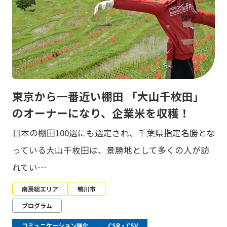
東京から一番近い棚田 「大山千枚田」
のオーナーになり、企業米を収穫！
日本の棚田100選にも選定され、千葉県指定名勝とな
っている大山千枚田は、景勝地として多くの人が訪
れてい…
南房総エリア
鴨川市
プログラム
コミュニケーション強化
CSR・CSV