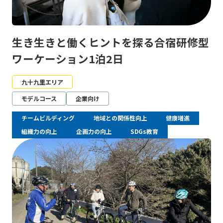
生き生きと働くヒントを探る合宿研修型
ワーケーション1泊2日
九十九里エリア
モデルコース
企業向け
チームビルディング
地域との関係性向上
健康増進
組織力の向上
企画力の向上
SDGs教育