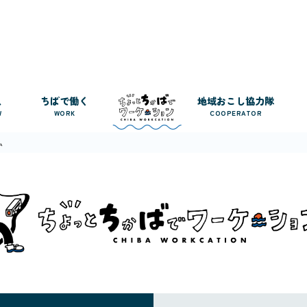
人
ちばで働く
地域おこし協力隊
W
WORK
COOPERATOR
ム