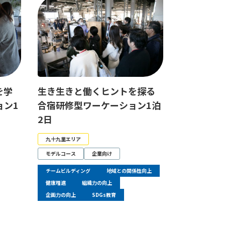
を学
生き生きと働くヒントを探る
ョン1
合宿研修型ワーケーション1泊
2日
九十九里エリア
モデルコース
企業向け
チームビルディング
地域との関係性向上
健康増進
組織力の向上
企画力の向上
SDGs教育