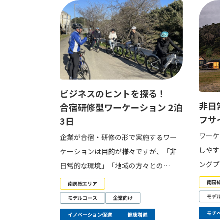
ビジネスのヒントを探る！
非日
合宿研修型ワーケーション 2泊
フサ
3日
ワーケ
企業が合宿・研修の形で実施するワー
しやす
ケーションは目的が様々ですが、「非
ングプ
日常的な環境」「地域の方々との…
南房
南房総エリア
モデ
モデルコース
企業向け
モチ
イノベーション促進
健康増進