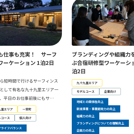
も仕事も充実！ サーフ
ブランディングや組織力
ワーケーション 1泊2日
ぶ合宿研修型ワーケーシ
泊2日
ら短時間で行けるサーフィンス
九十九里エリア
として有名な九十九里エリア一
モデルコース
企業向け
、平日のお仕事前後にもサ…
地域との関係性向上
新規事業・事業開発力の向上
九里エリア
一宮町
組織力の向上
ルコース
個人向け
ブランディングについての理解向上
クライフバランス
企画力の向上