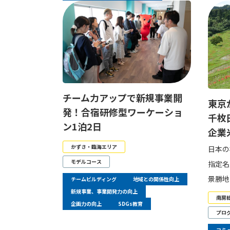
チーム力アップで新規事業開
東京
発！合宿研修型ワーケーショ
千枚
ン1泊2日
企業
かずさ・臨海エリア
日本の
モデルコース
指定名
景勝地
チームビルディング
地域との関係性向上
新規事業、事業開発力の向上
南房
企画力の向上
SDGs教育
プロ
コミ