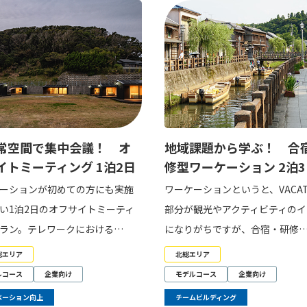
常空間で集中会議！ オ
地域課題から学ぶ！ 合
イトミーティング 1泊2日
修型ワーケーション 2泊3
ーションが初めての方にも実施
ワーケーションというと、VACAT
い1泊2日のオフサイトミーティ
部分が観光やアクティビティのイ
ラン。テレワークにおける…
になりがちですが、合宿・研修
総エリア
北総エリア
ルコース
企業向け
モデルコース
企業向け
ベーション向上
チームビルディング