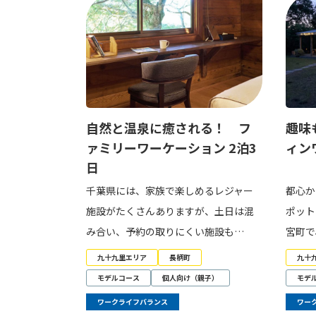
自然と温泉に癒される！ フ
趣味
ァミリーワーケーション 2泊3
ィン
日
千葉県には、家族で楽しめるレジャー
都心か
施設がたくさんありますが、土日は混
ポット
み合い、予約の取りにくい施設も…
宮町で
九十九里エリア
長柄町
九十
モデルコース
個人向け（親子）
モデ
ワークライフバランス
ワー