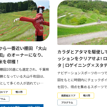
から一番近い棚田 「大山
カラダとアタマを駆使し
田」のオーナーになり、
ッションをクリアせよ! 
米を収穫！
タ | ロゲイニング×スタ
棚田100選にも選定され、千葉県
ナビゲーションスポーツの一つ
勝となっている大山千枚田は、
図をもとに時間内にチェックポ
として多くの人が訪れてい…
を回り、得点を集めるスポーツ
総エリア
鴨川市
南房総エリア
鴨川市
グラム
プログラム
ュニケーション強化
CSR・CSV