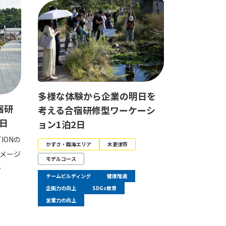
多様な体験から企業の明日を
宿研
考える合宿研修型ワーケーシ
日
ョン1泊2日
IONの
かずさ・臨海エリア
木更津市
メージ
モデルコース
…
チームビルディング
健康増進
企画力の向上
SDGs教育
営業力の向上