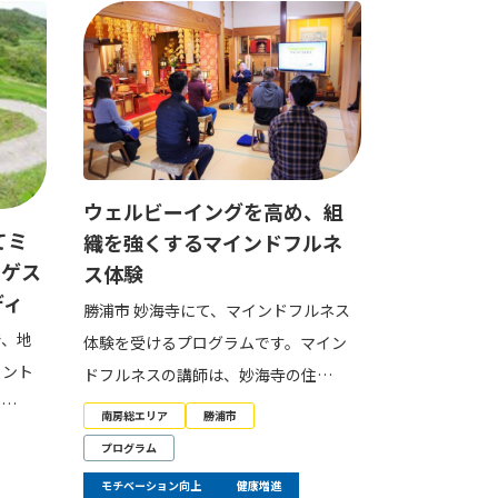
ウェルビーイングを高め、組
てミ
織を強くするマインドフルネ
ロゲス
ス体験
ディ
勝浦市 妙海寺にて、マインドフルネス
で、地
体験を受けるプログラムです。マイン
イント
ドフルネスの講師は、妙海寺の住…
で…
南房総エリア
勝浦市
プログラム
モチベーション向上
健康増進