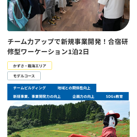
チーム力アップで新規事業開発！合宿研
修型ワーケーション1泊2日
かずさ・臨海エリア
モデルコース
チームビルディング
地域との関係性向上
新規事業、事業開発力の向上
企画力の向上
SDGs教育