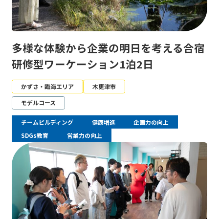
多様な体験から企業の明日を考える合宿
研修型ワーケーション1泊2日
かずさ・臨海エリア
木更津市
モデルコース
チームビルディング
健康増進
企画力の向上
SDGs教育
営業力の向上