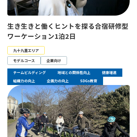
生き生きと働くヒントを探る合宿研修型
ワーケーション1泊2日
九十九里エリア
モデルコース
企業向け
チームビルディング
地域との関係性向上
健康増進
組織力の向上
企画力の向上
SDGs教育