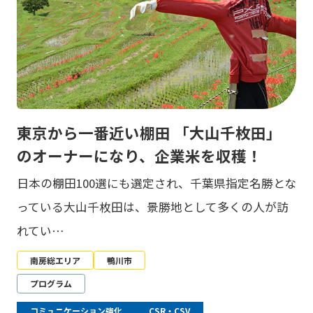
東京から一番近い棚田 「大山千枚田」
のオーナーになり、企業米を収穫！
日本の棚田100選にも選定され、千葉県指定名勝とな
っている大山千枚田は、景勝地として多くの人が訪
れてい…
南房総エリア
鴨川市
プログラム
コミュニケーション強化
CSR・CSV