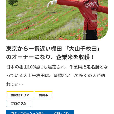
東京から一番近い棚田 「大山千枚田」
のオーナーになり、企業米を収穫！
日本の棚田100選にも選定され、千葉県指定名勝とな
っている大山千枚田は、景勝地として多くの人が訪
れてい…
南房総エリア
鴨川市
プログラム
コミュニケーション強化
CSR・CSV