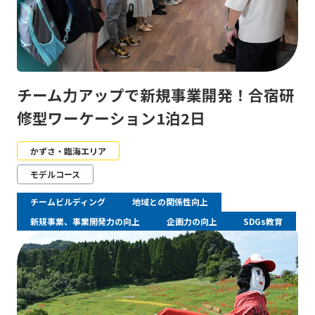
チーム力アップで新規事業開発！合宿研
修型ワーケーション1泊2日
かずさ・臨海エリア
モデルコース
チームビルディング
地域との関係性向上
新規事業、事業開発力の向上
企画力の向上
SDGs教育