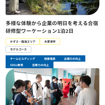
多様な体験から企業の明日を考える合宿
研修型ワーケーション1泊2日
かずさ・臨海エリア
木更津市
モデルコース
チームビルディング
健康増進
企画力の向上
SDGs教育
営業力の向上