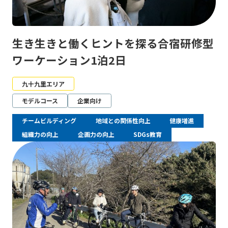
生き生きと働くヒントを探る合宿研修型
ワーケーション1泊2日
九十九里エリア
モデルコース
企業向け
チームビルディング
地域との関係性向上
健康増進
組織力の向上
企画力の向上
SDGs教育