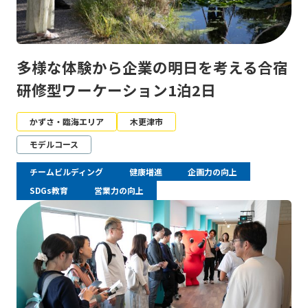
多様な体験から企業の明日を考える合宿
研修型ワーケーション1泊2日
かずさ・臨海エリア
木更津市
モデルコース
チームビルディング
健康増進
企画力の向上
SDGs教育
営業力の向上