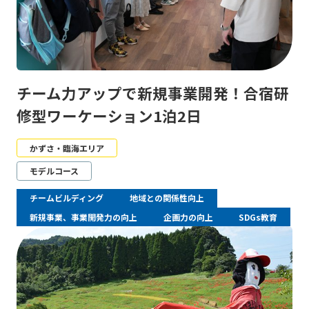
チーム力アップで新規事業開発！合宿研
修型ワーケーション1泊2日
かずさ・臨海エリア
モデルコース
チームビルディング
地域との関係性向上
新規事業、事業開発力の向上
企画力の向上
SDGs教育