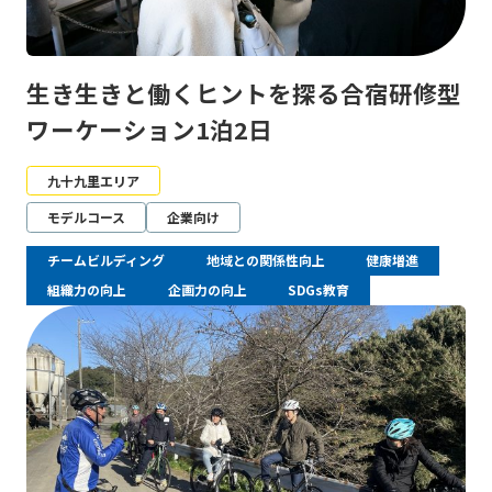
生き生きと働くヒントを探る合宿研修型
ワーケーション1泊2日
九十九里エリア
モデルコース
企業向け
チームビルディング
地域との関係性向上
健康増進
組織力の向上
企画力の向上
SDGs教育