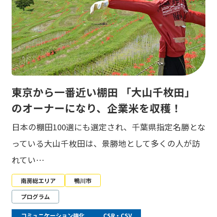
東京から一番近い棚田 「大山千枚田」
のオーナーになり、企業米を収穫！
日本の棚田100選にも選定され、千葉県指定名勝とな
っている大山千枚田は、景勝地として多くの人が訪
れてい…
南房総エリア
鴨川市
プログラム
コミュニケーション強化
CSR・CSV