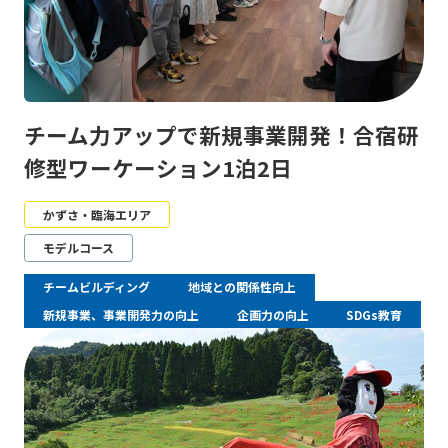
チーム力アップで新規事業開発！合宿研
修型ワーケーション1泊2日
かずさ・臨海エリア
モデルコース
チームビルディング
地域との関係性向上
新規事業、事業開発力の向上
企画力の向上
SDGs教育