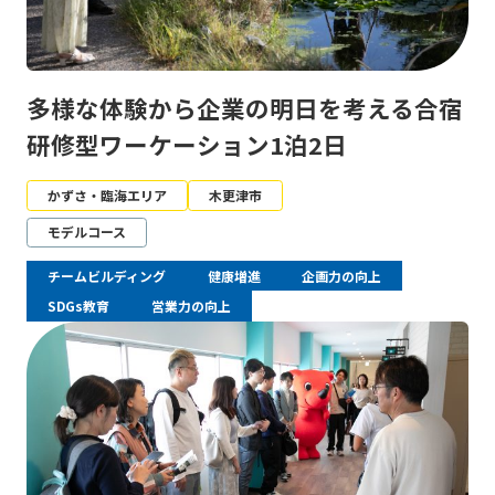
多様な体験から企業の明日を考える合宿
研修型ワーケーション1泊2日
かずさ・臨海エリア
木更津市
モデルコース
チームビルディング
健康増進
企画力の向上
SDGs教育
営業力の向上