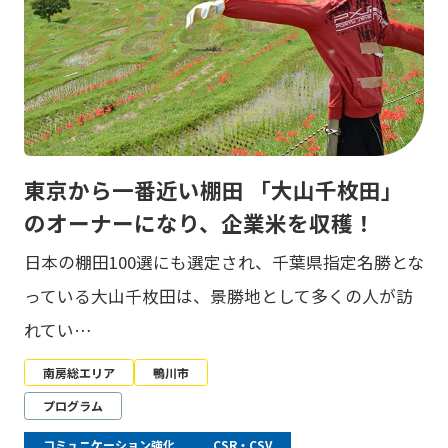
東京から一番近い棚田 「大山千枚田」
のオーナーになり、企業米を収穫！
日本の棚田100選にも選定され、千葉県指定名勝とな
っている大山千枚田は、景勝地として多くの人が訪
れてい…
南房総エリア
鴨川市
プログラム
コミュニケーション強化
CSR・CSV