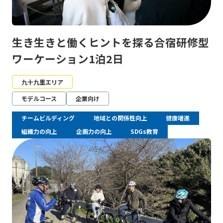
生き生きと働くヒントを探る合宿研修型
ワーケーション1泊2日
九十九里エリア
モデルコース
企業向け
チームビルディング
地域との関係性向上
健康増進
組織力の向上
企画力の向上
SDGs教育