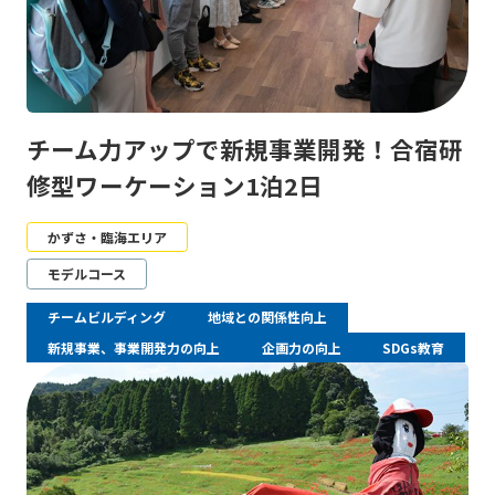
チーム力アップで新規事業開発！合宿研
修型ワーケーション1泊2日
かずさ・臨海エリア
モデルコース
チームビルディング
地域との関係性向上
新規事業、事業開発力の向上
企画力の向上
SDGs教育