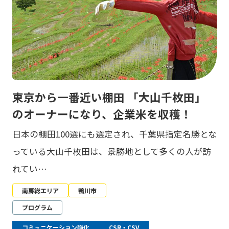
東京から一番近い棚田 「大山千枚田」
のオーナーになり、企業米を収穫！
日本の棚田100選にも選定され、千葉県指定名勝とな
っている大山千枚田は、景勝地として多くの人が訪
れてい…
南房総エリア
鴨川市
プログラム
コミュニケーション強化
CSR・CSV