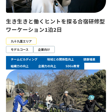
生き生きと働くヒントを探る合宿研修型
ワーケーション1泊2日
九十九里エリア
モデルコース
企業向け
チームビルディング
地域との関係性向上
健康増進
組織力の向上
企画力の向上
SDGs教育