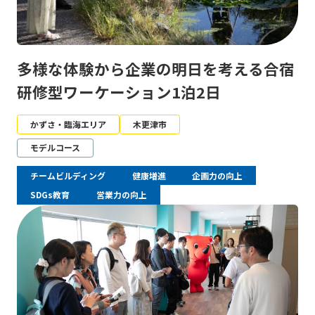
多様な体験から企業の明日を考える合宿
研修型ワーケーション1泊2日
かずさ・臨海エリア
木更津市
モデルコース
チームビルディング
健康増進
企画力の向上
SDGs教育
営業力の向上