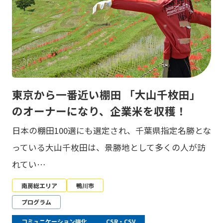
東京から一番近い棚田 「大山千枚田」
のオーナーになり、企業米を収穫！
日本の棚田100選にも選定され、千葉県指定名勝とな
っている大山千枚田は、景勝地として多くの人が訪
れてい…
南房総エリア
鴨川市
プログラム
コミュニケーション強化
CSR・CSV