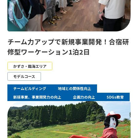
チーム力アップで新規事業開発！合宿研
修型ワーケーション1泊2日
かずさ・臨海エリア
モデルコース
チームビルディング
地域との関係性向上
新規事業、事業開発力の向上
企画力の向上
SDGs教育