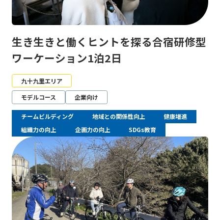
生き生きと働くヒントを探る合宿研修型
ワーケーション1泊2日
九十九里エリア
モデルコース
企業向け
チームビルディング
地域との関係性向上
健康増進
組織力の向上
企画力の向上
SDGs教育