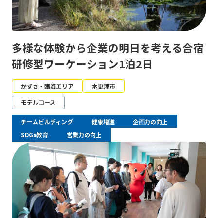
多様な体験から企業の明日を考える合宿
研修型ワーケーション1泊2日
かずさ・臨海エリア
木更津市
モデルコース
チームビルディング
健康増進
企画力の向上
SDGs教育
営業力の向上