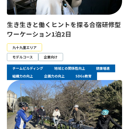
生き生きと働くヒントを探る合宿研修型
ワーケーション1泊2日
九十九里エリア
モデルコース
企業向け
チームビルディング
地域との関係性向上
健康増進
組織力の向上
企画力の向上
SDGs教育