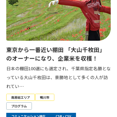
東京から一番近い棚田 「大山千枚田」
のオーナーになり、企業米を収穫！
日本の棚田100選にも選定され、千葉県指定名勝とな
っている大山千枚田は、景勝地として多くの人が訪
れてい…
南房総エリア
鴨川市
プログラム
コミュニケーション強化
CSR・CSV