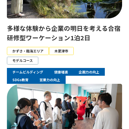
多様な体験から企業の明日を考える合宿
研修型ワーケーション1泊2日
かずさ・臨海エリア
木更津市
モデルコース
チームビルディング
健康増進
企画力の向上
SDGs教育
営業力の向上