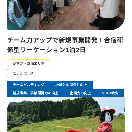
チーム力アップで新規事業開発！合宿研
修型ワーケーション1泊2日
かずさ・臨海エリア
モデルコース
チームビルディング
地域との関係性向上
新規事業、事業開発力の向上
企画力の向上
SDGs教育