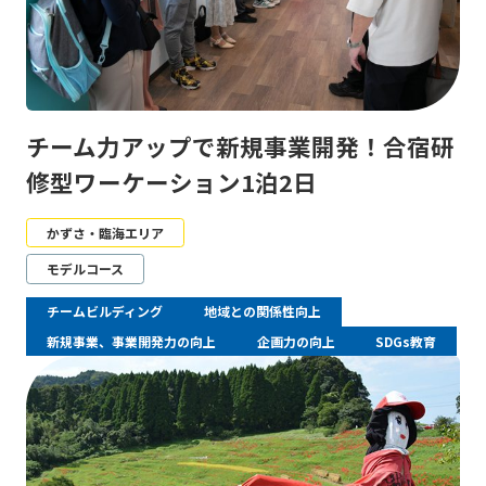
チーム力アップで新規事業開発！合宿研
修型ワーケーション1泊2日
かずさ・臨海エリア
モデルコース
チームビルディング
地域との関係性向上
新規事業、事業開発力の向上
企画力の向上
SDGs教育