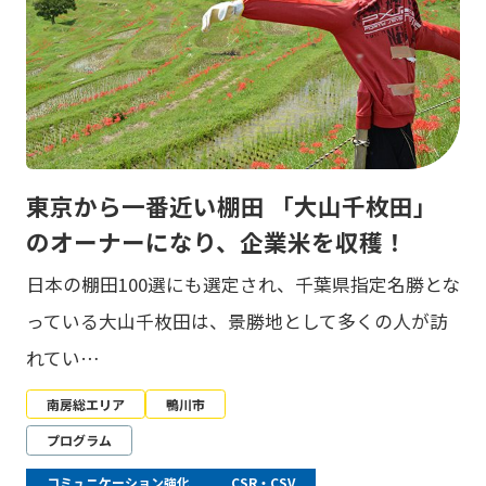
東京から一番近い棚田 「大山千枚田」
のオーナーになり、企業米を収穫！
日本の棚田100選にも選定され、千葉県指定名勝とな
っている大山千枚田は、景勝地として多くの人が訪
れてい…
南房総エリア
鴨川市
プログラム
コミュニケーション強化
CSR・CSV