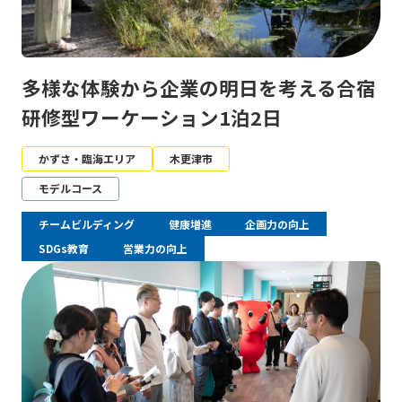
多様な体験から企業の明日を考える合宿
研修型ワーケーション1泊2日
かずさ・臨海エリア
木更津市
モデルコース
チームビルディング
健康増進
企画力の向上
SDGs教育
営業力の向上