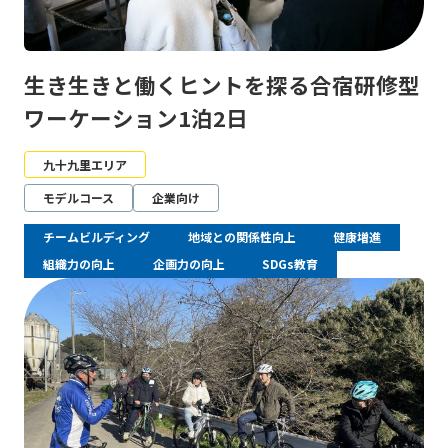
生き生きと働くヒントを探る合宿研修型
ワーケーション1泊2日
九十九里エリア
モデルコース
企業向け
チームビルディング
地域との関係性向上
健康増進
組織力の向上
企画力の向上
SDGs教育