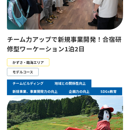
チーム力アップで新規事業開発！合宿研
修型ワーケーション1泊2日
かずさ・臨海エリア
モデルコース
チームビルディング
地域との関係性向上
新規事業、事業開発力の向上
企画力の向上
SDGs教育