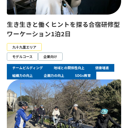
生き生きと働くヒントを探る合宿研修型
ワーケーション1泊2日
九十九里エリア
モデルコース
企業向け
チームビルディング
地域との関係性向上
健康増進
組織力の向上
企画力の向上
SDGs教育