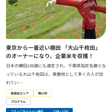
東京から一番近い棚田 「大山千枚田」
のオーナーになり、企業米を収穫！
日本の棚田100選にも選定され、千葉県指定名勝とな
っている大山千枚田は、景勝地として多くの人が訪
れてい…
南房総エリア
鴨川市
プログラム
コミュニケーション強化
CSR・CSV