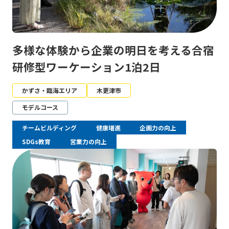
多様な体験から企業の明日を考える合宿
研修型ワーケーション1泊2日
かずさ・臨海エリア
木更津市
モデルコース
チームビルディング
健康増進
企画力の向上
SDGs教育
営業力の向上