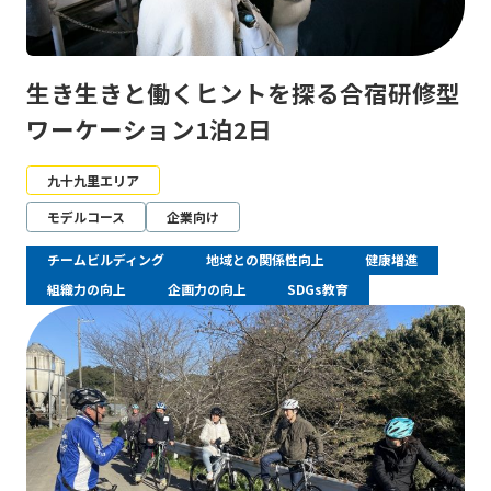
生き生きと働くヒントを探る合宿研修型
ワーケーション1泊2日
九十九里エリア
モデルコース
企業向け
チームビルディング
地域との関係性向上
健康増進
組織力の向上
企画力の向上
SDGs教育