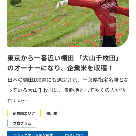
東京から一番近い棚田 「大山千枚田」
のオーナーになり、企業米を収穫！
日本の棚田100選にも選定され、千葉県指定名勝とな
っている大山千枚田は、景勝地として多くの人が訪
れてい…
南房総エリア
鴨川市
プログラム
コミュニケーション強化
CSR・CSV