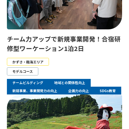
チーム力アップで新規事業開発！合宿研
修型ワーケーション1泊2日
かずさ・臨海エリア
モデルコース
チームビルディング
地域との関係性向上
新規事業、事業開発力の向上
企画力の向上
SDGs教育