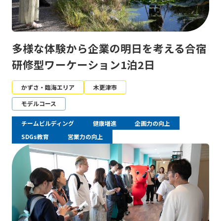
多様な体験から企業の明日を考える合宿
研修型ワーケーション1泊2日
かずさ・臨海エリア
木更津市
モデルコース
チームビルディング
健康増進
企画力の向上
SDGs教育
営業力の向上