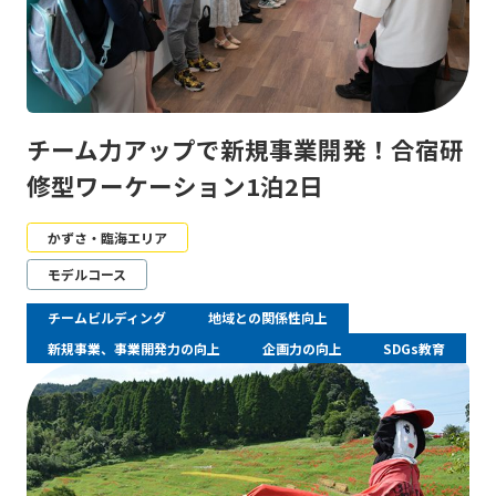
チーム力アップで新規事業開発！合宿研
修型ワーケーション1泊2日
かずさ・臨海エリア
モデルコース
チームビルディング
地域との関係性向上
新規事業、事業開発力の向上
企画力の向上
SDGs教育