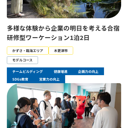
多様な体験から企業の明日を考える合宿
研修型ワーケーション1泊2日
かずさ・臨海エリア
木更津市
モデルコース
チームビルディング
健康増進
企画力の向上
SDGs教育
営業力の向上