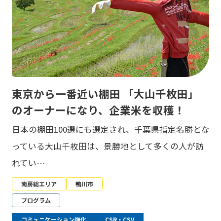
東京から一番近い棚田 「大山千枚田」
のオーナーになり、企業米を収穫！
日本の棚田100選にも選定され、千葉県指定名勝とな
っている大山千枚田は、景勝地として多くの人が訪
れてい…
南房総エリア
鴨川市
プログラム
コミュニケーション強化
CSR・CSV