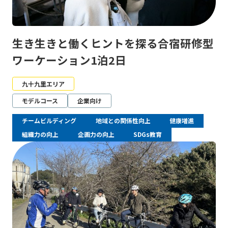
生き生きと働くヒントを探る合宿研修型
ワーケーション1泊2日
九十九里エリア
モデルコース
企業向け
チームビルディング
地域との関係性向上
健康増進
組織力の向上
企画力の向上
SDGs教育