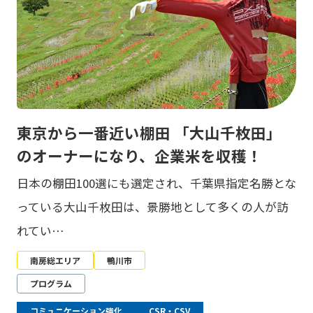
東京から一番近い棚田 「大山千枚田」
のオーナーになり、企業米を収穫！
日本の棚田100選にも選定され、千葉県指定名勝とな
っている大山千枚田は、景勝地として多くの人が訪
れてい…
南房総エリア
鴨川市
プログラム
コミュニケーション強化
CSR・CSV