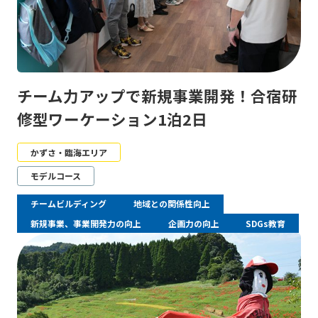
チーム力アップで新規事業開発！合宿研
修型ワーケーション1泊2日
かずさ・臨海エリア
モデルコース
チームビルディング
地域との関係性向上
新規事業、事業開発力の向上
企画力の向上
SDGs教育