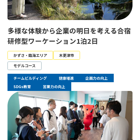
多様な体験から企業の明日を考える合宿
研修型ワーケーション1泊2日
かずさ・臨海エリア
木更津市
モデルコース
チームビルディング
健康増進
企画力の向上
SDGs教育
営業力の向上