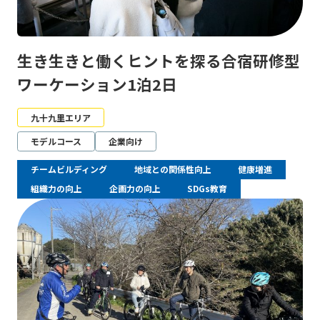
生き生きと働くヒントを探る合宿研修型
ワーケーション1泊2日
九十九里エリア
モデルコース
企業向け
チームビルディング
地域との関係性向上
健康増進
組織力の向上
企画力の向上
SDGs教育