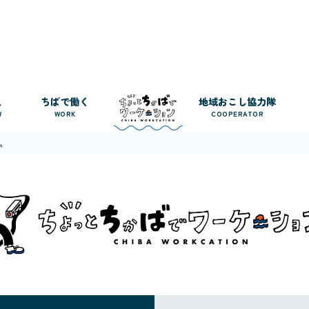
人
ちばで働く
地域おこし協力隊
W
WORK
COOPERATOR
ム