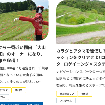
から一番近い棚田 「大山
カラダとアタマを駆使し
田」のオーナーになり、
ッションをクリアせよ! 
米を収穫！
タ | ロゲイニング×スタ
棚田100選にも選定され、千葉県
ナビゲーションスポーツの一つ
勝となっている大山千枚田は、
図をもとに時間内にチェックポ
として多くの人が訪れてい…
を回り、得点を集めるスポーツ
総エリア
鴨川市
南房総エリア
鴨川市
グラム
プログラム
ュニケーション強化
CSR・CSV