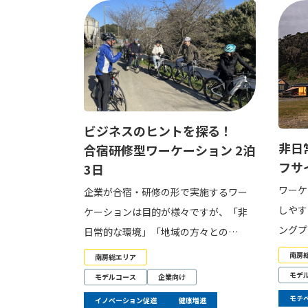
ビジネスのヒントを探る！
非日
合宿研修型ワーケーション 2泊
フサ
3日
ワーケ
企業が合宿・研修の形で実施するワー
しやす
ケーションは目的が様々ですが、「非
ングプ
日常的な環境」「地域の方々との…
南房
南房総エリア
モデ
モデルコース
企業向け
モチ
イノベーション促進
健康増進