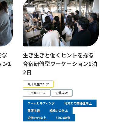
を学
生き生きと働くヒントを探る
ョン1
合宿研修型ワーケーション1泊
2日
九十九里エリア
モデルコース
企業向け
チームビルディング
地域との関係性向上
健康増進
組織力の向上
企画力の向上
SDGs教育