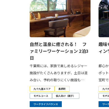
自然と温泉に癒される！ フ
趣味
ァミリーワーケーション 2泊3
ィン
日
千葉県には、家族で楽しめるレジャー
都心か
施設がたくさんありますが、土日は混
ポット
み合い、予約の取りにくい施設も…
宮町で
九十九里エリア
長柄町
九十
モデルコース
個人向け（親子）
モデ
ワークライフバランス
ワー