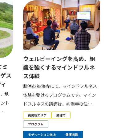
ウェルビーイングを高め、組
てミ
織を強くするマインドフルネ
ロゲス
ス体験
ディ
勝浦市 妙海寺にて、マインドフルネス
で、地
体験を受けるプログラムです。マイン
イント
ドフルネスの講師は、妙海寺の住…
で…
南房総エリア
勝浦市
プログラム
モチベーション向上
健康増進