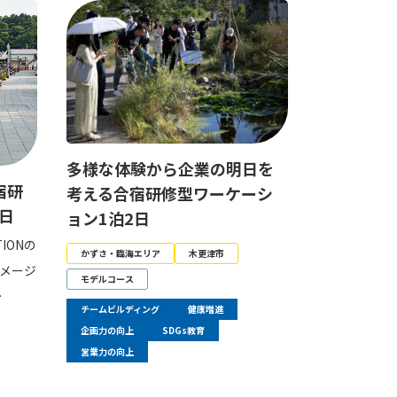
多様な体験から企業の明日を
宿研
考える合宿研修型ワーケーシ
日
ョン1泊2日
IONの
かずさ・臨海エリア
木更津市
メージ
モデルコース
…
チームビルディング
健康増進
企画力の向上
SDGs教育
営業力の向上