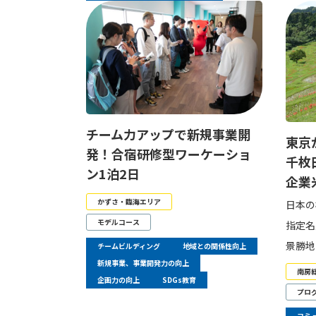
チーム力アップで新規事業開
東京
発！合宿研修型ワーケーショ
千枚
ン1泊2日
企業
かずさ・臨海エリア
日本の
モデルコース
指定名
景勝地
チームビルディング
地域との関係性向上
新規事業、事業開発力の向上
南房
企画力の向上
SDGs教育
プロ
コミ