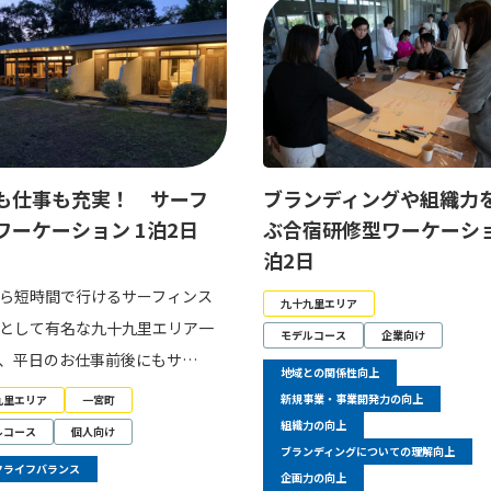
も仕事も充実！ サーフ
ブランディングや組織力
ワーケーション 1泊2日
ぶ合宿研修型ワーケーシ
泊2日
ら短時間で行けるサーフィンス
九十九里エリア
として有名な九十九里エリア一
モデルコース
企業向け
、平日のお仕事前後にもサ…
地域との関係性向上
新規事業・事業開発力の向上
九里エリア
一宮町
組織力の向上
ルコース
個人向け
ブランディングについての理解向上
クライフバランス
企画力の向上