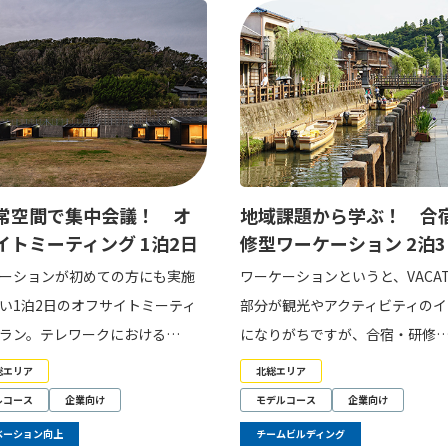
常空間で集中会議！ オ
地域課題から学ぶ！ 合
イトミーティング 1泊2日
修型ワーケーション 2泊3
ーションが初めての方にも実施
ワーケーションというと、VACAT
い1泊2日のオフサイトミーティ
部分が観光やアクティビティのイ
ラン。テレワークにおける…
になりがちですが、合宿・研修
総エリア
北総エリア
ルコース
企業向け
モデルコース
企業向け
ベーション向上
チームビルディング