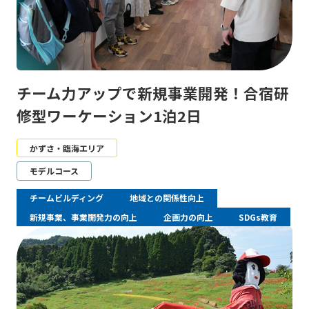
チーム力アップで新規事業開発！合宿研
修型ワーケーション1泊2日
かずさ・臨海エリア
モデルコース
チームビルディング
地域との関係性向上
新規事業、事業開発力の向上
企画力の向上
SDGs教育