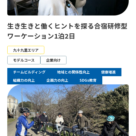
生き生きと働くヒントを探る合宿研修型
ワーケーション1泊2日
九十九里エリア
モデルコース
企業向け
チームビルディング
地域との関係性向上
健康増進
組織力の向上
企画力の向上
SDGs教育