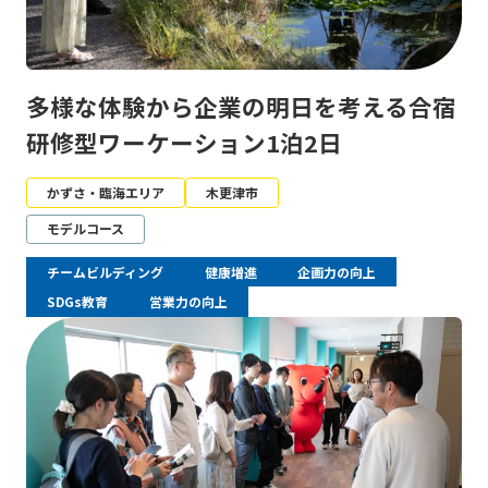
多様な体験から企業の明日を考える合宿
研修型ワーケーション1泊2日
かずさ・臨海エリア
木更津市
モデルコース
チームビルディング
健康増進
企画力の向上
SDGs教育
営業力の向上