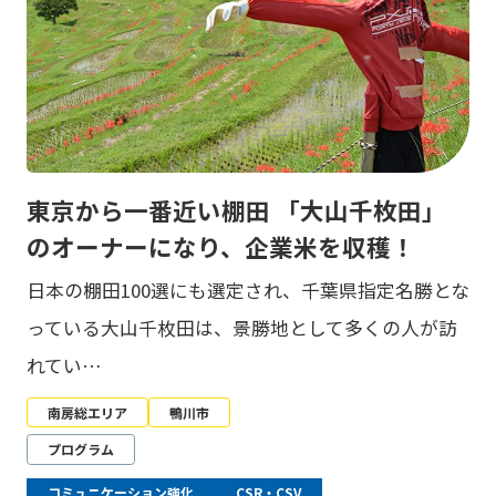
東京から一番近い棚田 「大山千枚田」
のオーナーになり、企業米を収穫！
日本の棚田100選にも選定され、千葉県指定名勝とな
っている大山千枚田は、景勝地として多くの人が訪
れてい…
南房総エリア
鴨川市
プログラム
コミュニケーション強化
CSR・CSV