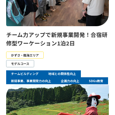
チーム力アップで新規事業開発！合宿研
修型ワーケーション1泊2日
かずさ・臨海エリア
モデルコース
チームビルディング
地域との関係性向上
新規事業、事業開発力の向上
企画力の向上
SDGs教育