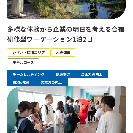
多様な体験から企業の明日を考える合宿
研修型ワーケーション1泊2日
かずさ・臨海エリア
木更津市
モデルコース
チームビルディング
健康増進
企画力の向上
SDGs教育
営業力の向上