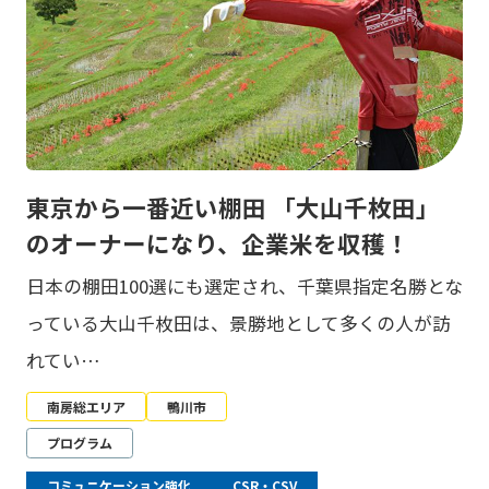
東京から一番近い棚田 「大山千枚田」
のオーナーになり、企業米を収穫！
日本の棚田100選にも選定され、千葉県指定名勝とな
っている大山千枚田は、景勝地として多くの人が訪
れてい…
南房総エリア
鴨川市
プログラム
コミュニケーション強化
CSR・CSV