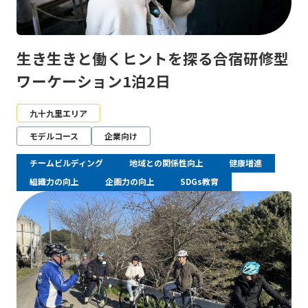
生き生きと働くヒントを探る合宿研修型
ワーケーション1泊2日
九十九里エリア
モデルコース
企業向け
チームビルディング
地域との関係性向上
健康増進
組織力の向上
企画力の向上
SDGs教育