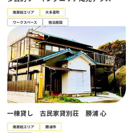
南房総エリア
大多喜町
ワークスペース
宿泊施設
一棟貸し 古民家貸別荘 勝浦 心
南房総エリア
勝浦市