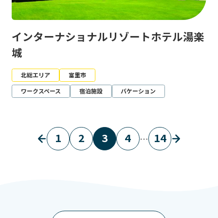
インターナショナルリゾートホテル湯楽
城
北総エリア
富里市
ワークスペース
宿泊施設
バケーション
1
2
3
4
14
…