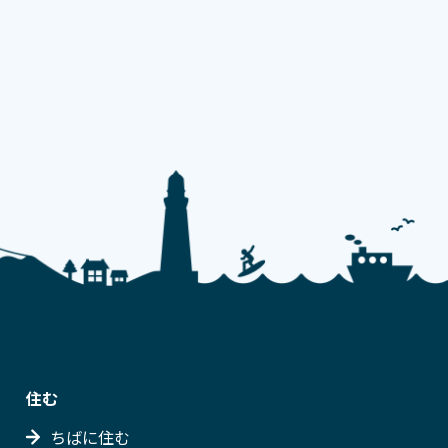
住む
ちばに住む