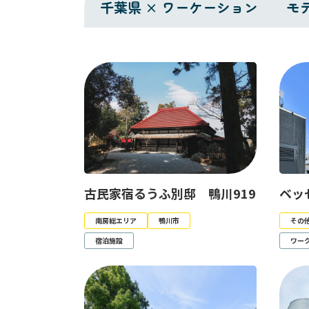
千葉県 × ワーケーション
モ
古民家宿るうふ別邸 鴨川919
ベッ
南房総エリア
鴨川市
その
宿泊施設
ワー