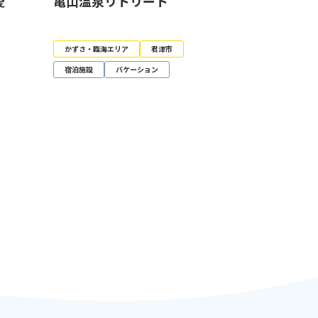
愛
亀山温泉リトリート
かずさ・臨海エリア
君津市
宿泊施設
バケーション