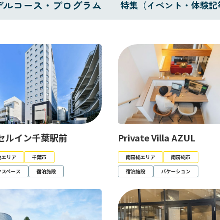
デルコース・プログラム
特集（イベント・体験記
セルイン千葉駅前
Private Villa AZUL
他エリア
千葉市
南房総エリア
南房総市
クスペース
宿泊施設
宿泊施設
バケーション