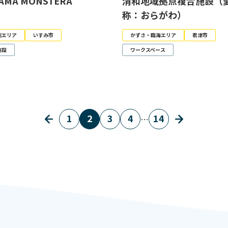
AMA MONSTERA
清和地域拠点複合施設（
称：おらがわ）
総エリア
いすみ市
かずさ・臨海エリア
君津市
施設
ワークスペース
1
2
3
4
14
…