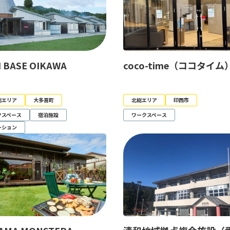
I BASE OIKAWA
coco-time（ココタイム
総エリア
大多喜町
北総エリア
印西市
クスペース
宿泊施設
ワークスペース
ーション