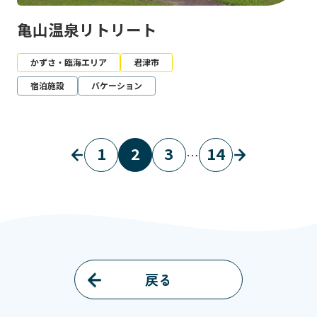
亀山温泉リトリート
かずさ・臨海エリア
君津市
宿泊施設
バケーション
1
2
3
14
…
戻る