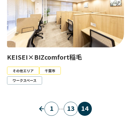
KEISEI×BIZcomfort稲毛
その他エリア
千葉市
ワークスペース
1
13
14
…