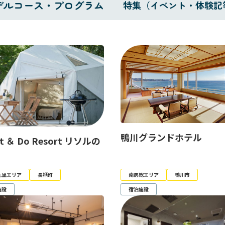
デルコース・プログラム
特集（イベント・体験記
鴨川グランドホテル
rt ＆ Do Resort リソルの
九里エリア
長柄町
南房総エリア
鴨川市
施設
宿泊施設