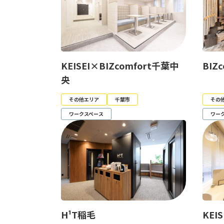
KEISEI×BIZcomfort千葉中
BIZ
央
その他エリア
千葉市
その
ワークスペース
ワー
H¹T稲毛
KEI