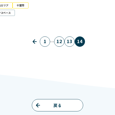
他エリア
千葉市
クスペース
1
12
13
14
…
戻る