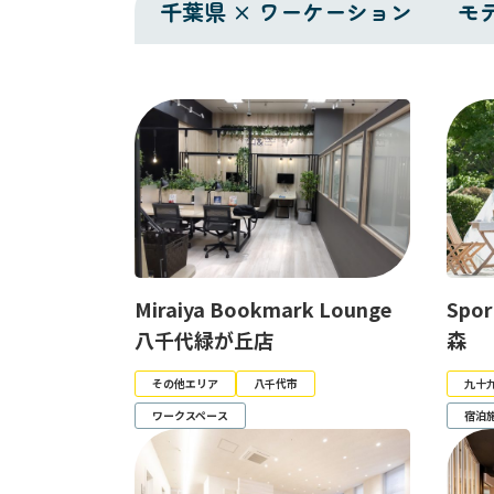
千葉県 × ワーケーション
モ
Miraiya Bookmark Lounge
Spo
八千代緑が丘店
森
その他エリア
八千代市
九十
ワークスペース
宿泊