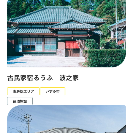
古民家宿るうふ 波之家
南房総エリア
いすみ市
宿泊施設