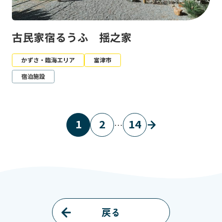
古民家宿るうふ 揺之家
かずさ・臨海エリア
富津市
宿泊施設
1
2
14
…
戻る