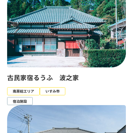
古民家宿るうふ 波之家
南房総エリア
いすみ市
宿泊施設