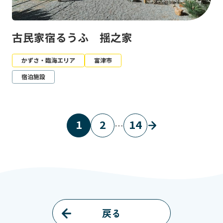
古民家宿るうふ 揺之家
かずさ・臨海エリア
富津市
宿泊施設
1
2
14
…
戻る