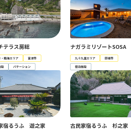
チテラス房総
ナガラミリゾートSOSA
さ・臨海エリア
富津市
九十九里エリア
匝瑳市
施設
バケーション
宿泊施設
家宿るうふ 遊之家
古民家宿るうふ 杉之家