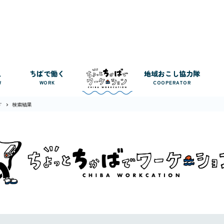
人
ちばで働く
地域おこし協力隊
W
WORK
COOPERATOR
す
検索結果