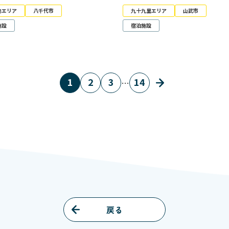
他エリア
八千代市
九十九里エリア
山武市
施設
宿泊施設
1
2
3
14
…
戻る