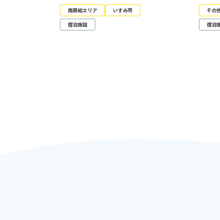
南房総エリア
いすみ市
その
宿泊施設
宿泊