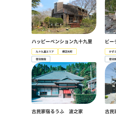
ハッピーペンション九十九里
ビー
九十九里エリア
横芝光町
かず
宿泊施設
宿泊
古民家宿るうふ 波之家
古民