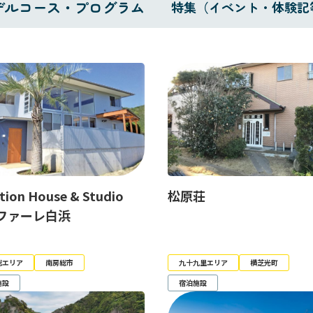
デルコース・プログラム
特集（イベント・体験記
tion House & Studio
松原荘
ファーレ白浜
総エリア
南房総市
九十九里エリア
横芝光町
施設
宿泊施設