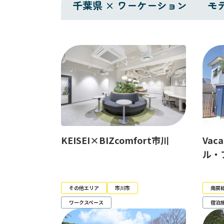
千葉県 × ワーケーション
モ
KEISEI×BIZcomfort市川
Vaca
ル・
その他エリア
市川市
南房
ワークスペース
宿泊