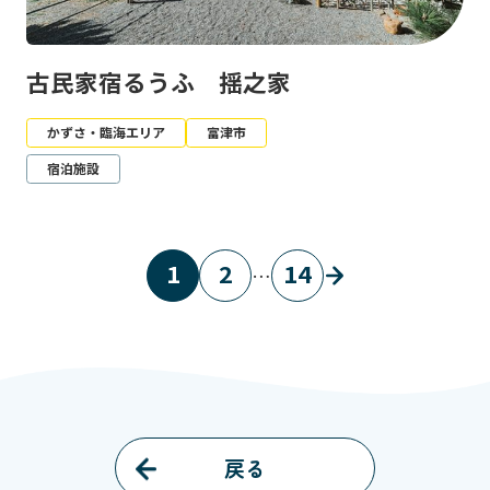
古民家宿るうふ 揺之家
かずさ・臨海エリア
富津市
宿泊施設
1
2
14
…
戻る