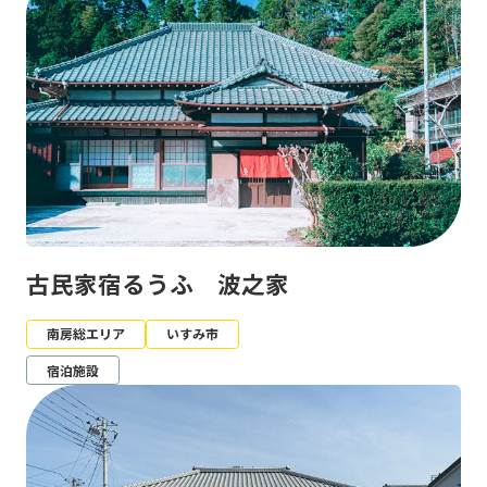
古民家宿るうふ 波之家
南房総エリア
いすみ市
宿泊施設