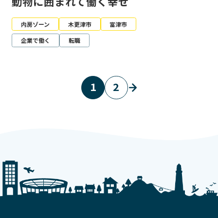
動物に囲まれて働く幸せ
内房ゾーン
木更津市
富津市
企業で働く
転職
1
2