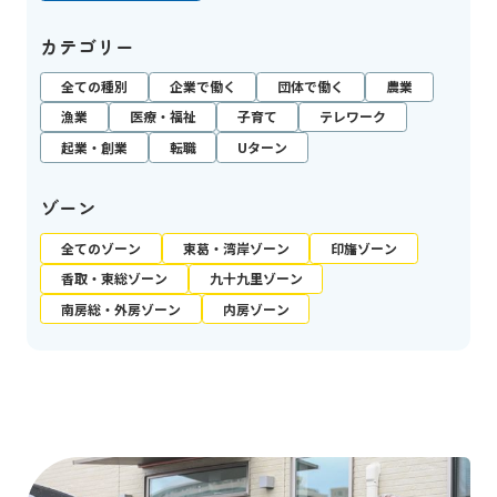
カテゴリー
全ての種別
企業で働く
団体で働く
農業
漁業
医療・福祉
子育て
テレワーク
起業・創業
転職
Uターン
ゾーン
全てのゾーン
東葛・湾岸ゾーン
印旛ゾーン
香取・東総ゾーン
九十九里ゾーン
南房総・外房ゾーン
内房ゾーン