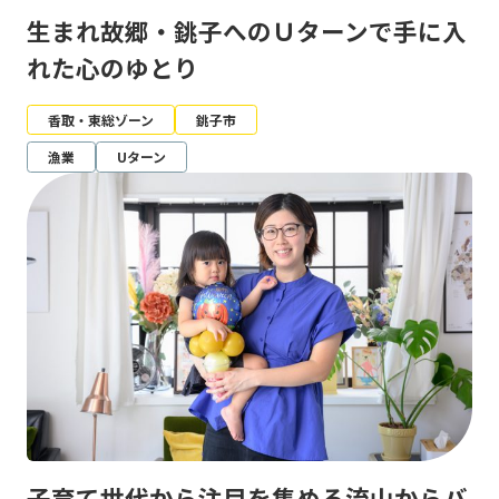
生まれ故郷・銚子へのＵターンで手に入
れた心のゆとり
香取・東総ゾーン
銚子市
漁業
Uターン
子育て世代から注目を集める流山からバ