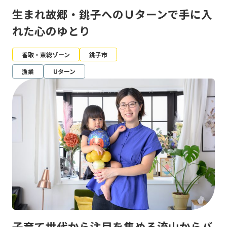
生まれ故郷・銚子へのＵターンで手に入
れた心のゆとり
香取・東総ゾーン
銚子市
漁業
Uターン
子育て世代から注目を集める流山からバ