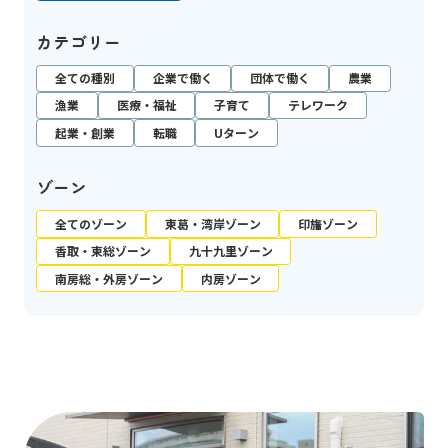
カテゴリー
全ての種別
企業で働く
団体で働く
農業
漁業
医療・福祉
子育て
テレワーク
起業・創業
転職
Uターン
ゾーン
全てのゾーン
東葛・湾岸ゾーン
印旛ゾーン
香取・東総ゾーン
九十九里ゾーン
南房総・外房ゾーン
内房ゾーン