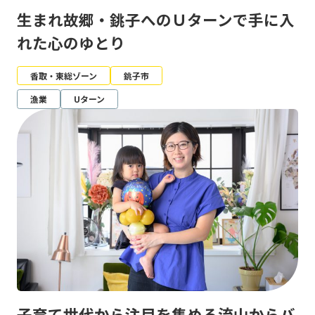
生まれ故郷・銚子へのＵターンで手に入
れた心のゆとり
香取・東総ゾーン
銚子市
漁業
Uターン
子育て世代から注目を集める流山からバ