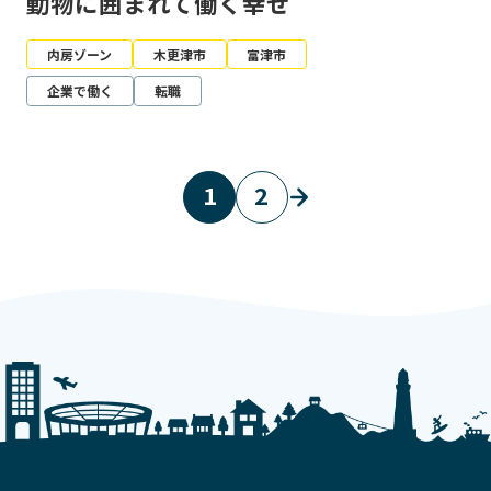
動物に囲まれて働く幸せ
内房ゾーン
木更津市
富津市
企業で働く
転職
1
2