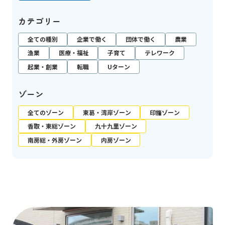
カテゴリー
全ての種別
企業で働く
団体で働く
農業
漁業
医療・福祉
子育て
テレワーク
起業・創業
転職
Uターン
ゾーン
全てのゾーン
東葛・湾岸ゾーン
印旛ゾーン
香取・東総ゾーン
九十九里ゾーン
南房総・外房ゾーン
内房ゾーン