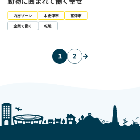
動物に囲まれて働く幸せ
内房ゾーン
木更津市
富津市
企業で働く
転職
1
2