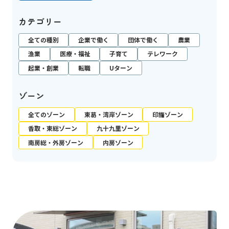
カテゴリー
全ての種別
企業で働く
団体で働く
農業
漁業
医療・福祉
子育て
テレワーク
起業・創業
転職
Uターン
ゾーン
全てのゾーン
東葛・湾岸ゾーン
印旛ゾーン
香取・東総ゾーン
九十九里ゾーン
南房総・外房ゾーン
内房ゾーン