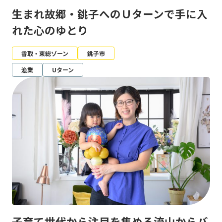
生まれ故郷・銚子へのＵターンで手に入
れた心のゆとり
香取・東総ゾーン
銚子市
漁業
Uターン
子育て世代から注目を集める流山からバ