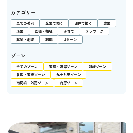
カテゴリー
全ての種別
企業で働く
団体で働く
農業
漁業
医療・福祉
子育て
テレワーク
起業・創業
転職
Uターン
ゾーン
全てのゾーン
東葛・湾岸ゾーン
印旛ゾーン
香取・東総ゾーン
九十九里ゾーン
南房総・外房ゾーン
内房ゾーン