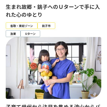
生まれ故郷・銚子へのＵターンで手に入
れた心のゆとり
香取・東総ゾーン
銚子市
漁業
Uターン
子育て世代から注目を集める流山からバ