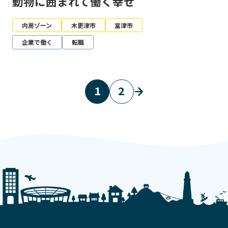
動物に囲まれて働く幸せ
内房ゾーン
木更津市
富津市
企業で働く
転職
1
2