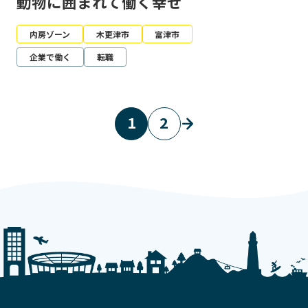
動物に囲まれて働く幸せ
内房ゾーン
木更津市
富津市
企業で働く
転職
1
2