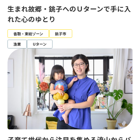
生まれ故郷・銚子へのＵターンで手に入
れた心のゆとり
香取・東総ゾーン
銚子市
漁業
Uターン
子育て世代から注目を集める流山からバ