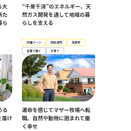
る大
“千産千消”のエネルギー、天
新た
然ガス開発を通して地域の暮
暮ら
らしを支える
印旛ゾーン
四街道市
茂原市
企業で働く
子育て
める
運命を感じてマザー牧場へ転
を届け
職。自然や動物に囲まれて働
く幸せ