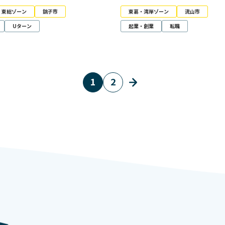
・東総ゾーン
銚子市
東葛・湾岸ゾーン
流山市
Uターン
起業・創業
転職
1
2