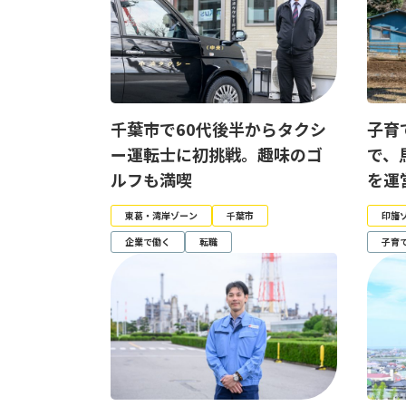
千葉市で60代後半からタクシ
子育
ー運転士に初挑戦。趣味のゴ
で、
ルフも満喫
を運
東葛・湾岸ゾーン
千葉市
印旛
企業で働く
転職
子育