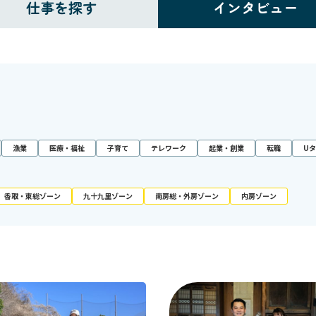
仕事を探す
インタビュー
漁業
医療・福祉
子育て
テレワーク
起業・創業
転職
U
香取・東総ゾーン
九十九里ゾーン
南房総・外房ゾーン
内房ゾーン