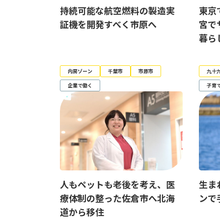
持続可能な航空燃料の製造実
東京
証機を開発すべく市原へ
宮で
暮ら
内房ゾーン
千葉市
市原市
九十
企業で働く
子育
人もペットも老後を考え、医
生ま
療体制の整った佐倉市へ北海
ンで
道から移住