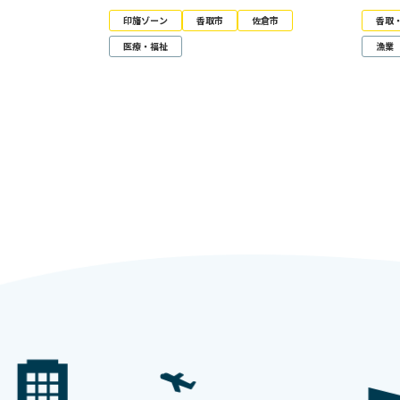
印旛ゾーン
香取市
佐倉市
香取
医療・福祉
漁業