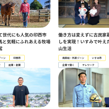
て世代にも人気の印西市
働き方は変えずに古民家
馬と気軽にふれあえる牧場
しを実現！いすみで叶え
営
山生活
ゾーン
印西市
南房総・外房ゾーン
いすみ市
て
起業・創業
企業で働く
テレワーク