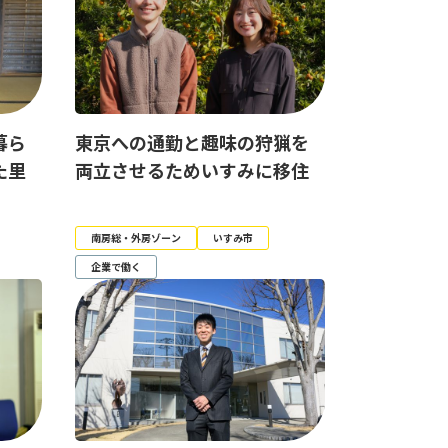
暮ら
東京への通勤と趣味の狩猟を
た里
両立させるためいすみに移住
南房総・外房ゾーン
いすみ市
企業で働く