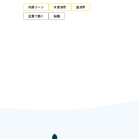
内房ゾーン
木更津市
富津市
企業で働く
転職