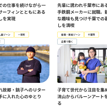
での仕事を続けながら一
先輩に誘われ千葉市にあ
サーフィンとともにある
手鉄鋼メーカーに就職。
しを実現
な趣味も見つけ千葉での
しを満喫
九里ゾーン
一宮町
香取・東総ゾーン
千葉市
て
企業で働く
れ故郷・銚子へのＵター
子育て世代から注目を集
手に入れた心のゆとり
流山からバルーンアート
る