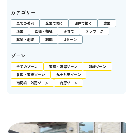
カテゴリー
全ての種別
企業で働く
団体で働く
農業
漁業
医療・福祉
子育て
テレワーク
起業・創業
転職
Uターン
ゾーン
全てのゾーン
東葛・湾岸ゾーン
印旛ゾーン
香取・東総ゾーン
九十九里ゾーン
南房総・外房ゾーン
内房ゾーン