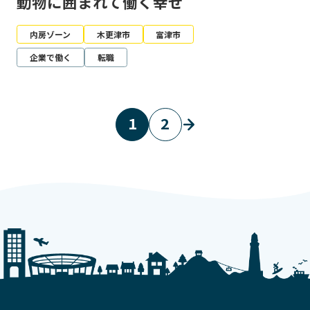
動物に囲まれて働く幸せ
内房ゾーン
木更津市
富津市
企業で働く
転職
1
2