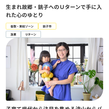
生まれ故郷・銚子へのＵターンで手に入
れた心のゆとり
香取・東総ゾーン
銚子市
漁業
Uターン
子育て世代から注目を集める流山からバ