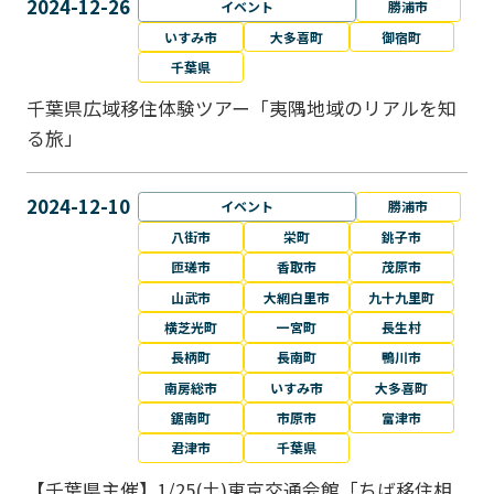
2024-12-26
イベント
勝浦市
いすみ市
大多喜町
御宿町
千葉県
千葉県広域移住体験ツアー「夷隅地域のリアルを知
る旅」
2024-12-10
イベント
勝浦市
八街市
栄町
銚子市
匝瑳市
香取市
茂原市
山武市
大網白里市
九十九里町
横芝光町
一宮町
長生村
長柄町
長南町
鴨川市
南房総市
いすみ市
大多喜町
鋸南町
市原市
富津市
君津市
千葉県
【千葉県主催】1/25(土)東京交通会館「ちば移住相