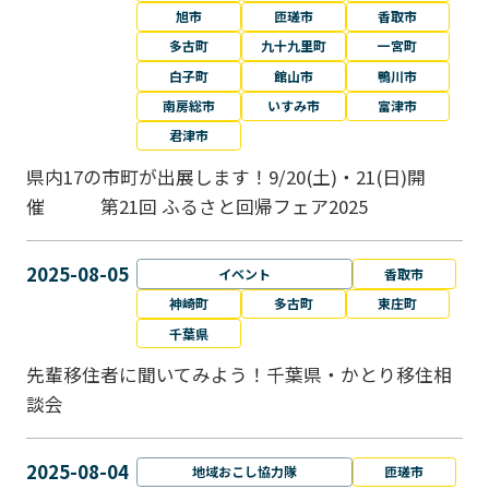
旭市
匝瑳市
香取市
多古町
九十九里町
一宮町
白子町
館山市
鴨川市
南房総市
いすみ市
富津市
君津市
県内17の市町が出展します！9/20(土)・21(日)開
催 第21回 ふるさと回帰フェア2025
2025-08-05
イベント
香取市
神崎町
多古町
東庄町
千葉県
先輩移住者に聞いてみよう！千葉県・かとり移住相
談会
2025-08-04
地域おこし協力隊
匝瑳市