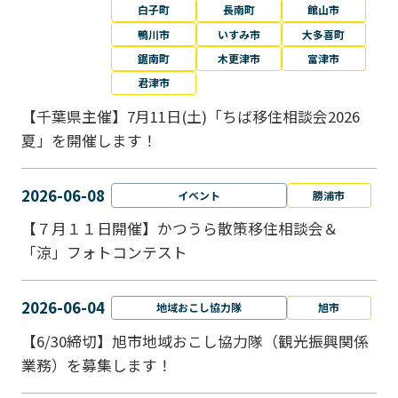
白子町
長南町
館山市
鴨川市
いすみ市
大多喜町
鋸南町
木更津市
富津市
君津市
【千葉県主催】7月11日(土)「ちば移住相談会2026
夏」を開催します！
2026-06-08
イベント
勝浦市
【７月１１日開催】かつうら散策移住相談会＆
「涼」フォトコンテスト
2026-06-04
地域おこし協力隊
旭市
【6/30締切】旭市地域おこし協力隊（観光振興関係
業務）を募集します！