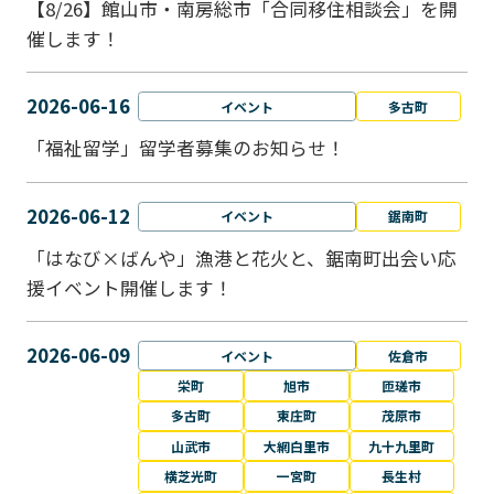
【8/26】館山市・南房総市「合同移住相談会」を開
催します！
2026-06-16
イベント
多古町
「福祉留学」留学者募集のお知らせ！
2026-06-12
イベント
鋸南町
「はなび×ばんや」漁港と花火と、鋸南町出会い応
援イベント開催します！
2026-06-09
イベント
佐倉市
栄町
旭市
匝瑳市
多古町
東庄町
茂原市
山武市
大網白里市
九十九里町
横芝光町
一宮町
長生村