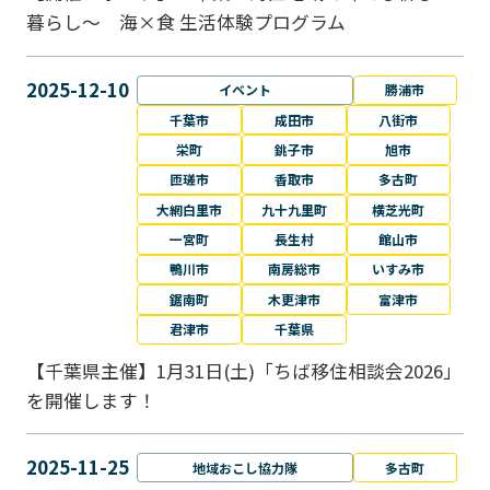
暮らし～ 海×食 生活体験プログラム
2025-12-10
イベント
勝浦市
千葉市
成田市
八街市
栄町
銚子市
旭市
匝瑳市
香取市
多古町
大網白里市
九十九里町
横芝光町
一宮町
長生村
館山市
鴨川市
南房総市
いすみ市
鋸南町
木更津市
富津市
君津市
千葉県
【千葉県主催】1月31日(土)「ちば移住相談会2026」
を開催します！
2025-11-25
地域おこし協力隊
多古町