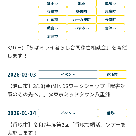
銚子市
旭市
匝瑳市
香取市
多古町
東庄町
山武市
九十九里町
長南町
館山市
いすみ市
富津市
君津市
3/1(日)「ちばミライ暮らし合同移住相談会」を開催
します！
2026-02-03
イベント
館山市
【館山市】3/13(金)MINDSワークショップ「獣害対
策のその先へ。」@東京ミッドタウン八重洲
2026-01-14
イベント
香取市
【香取市】令和7年度第2回「香取で婚活」ツアーを
実施します！