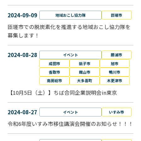
2024-09-09
地域おこし協力隊
匝瑳市
匝瑳市での脱炭素化を推進する地域おこし協⼒隊を
募集します！
2024-08-28
イベント
勝浦市
成田市
銚子市
旭市
香取市
館山市
鴨川市
南房総市
大多喜町
木更津市
【10月5日（土）】ちば合同企業説明会in東京
2024-08-27
イベント
いすみ市
令和6年度いすみ市移住講演会開催のお知らせ！！！