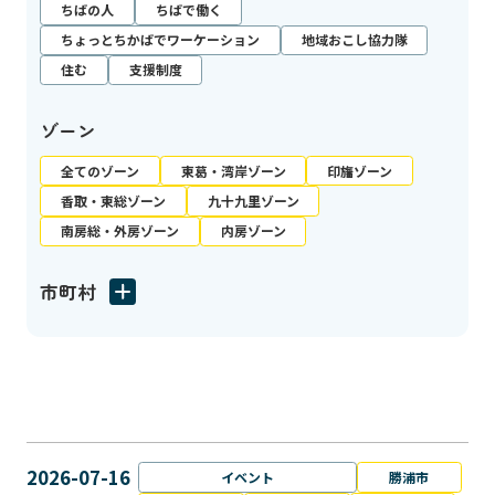
ちばの人
ちばで働く
ちょっとちかばでワーケーション
地域おこし協力隊
住む
支援制度
ゾーン
全てのゾーン
東葛・湾岸ゾーン
印旛ゾーン
香取・東総ゾーン
九十九里ゾーン
南房総・外房ゾーン
内房ゾーン
市町村
2026-07-16
イベント
勝浦市