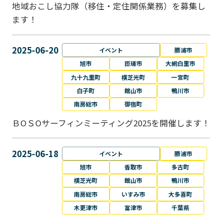
地域おこし協力隊（移住・定住関係業務）を募集し
ます！
2025-06-20
イベント
勝浦市
旭市
匝瑳市
大網白里市
九十九里町
横芝光町
一宮町
白子町
館山市
鴨川市
南房総市
御宿町
ＢОＳОサーフィンミーティング2025を開催します！
2025-06-18
イベント
勝浦市
旭市
香取市
多古町
横芝光町
館山市
鴨川市
南房総市
いすみ市
大多喜町
木更津市
富津市
千葉県