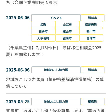
ちば合同企業説明会IN東京
2025-06-06
イベント
勝浦市
栄町
山武市
横芝光町
白子町
館山市
鴨川市
大多喜町
鋸南町
富津市
【千葉県主催】7月13日(日)「ちば移住相談会2025
夏」を開催します！
2025-06-06
地域おこし協力隊
勝浦市
地域おこし協力隊員（情報格差解消推進業務）の募
集について
2025-05-25
地域おこし協力隊
御宿町
御宿町 地域おこし協力隊を募集します。(農地の維